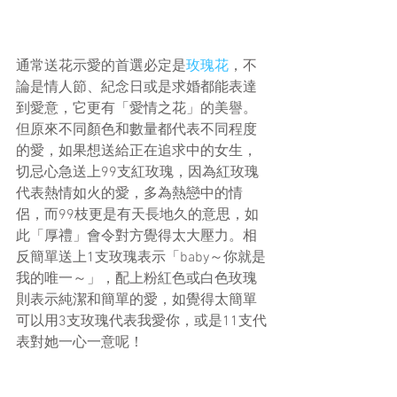
通常送花示愛的首選必定是
玫瑰花
，不
論是情人節、紀念日或是求婚都能表達
到愛意，它更有「愛情之花」的美譽。
但原來不同顏色和數量都代表不同程度
的愛，如果想送給正在追求中的女生，
切忌心急送上99支紅玫瑰，因為紅玫瑰
代表熱情如火的愛，多為熱戀中的情
侶，而99枝更是有天長地久的意思，如
此「厚禮」會令對方覺得太大壓力。相
反簡單送上1支玫瑰表示「baby～你就是
我的唯一～」，配上粉紅色或白色玫瑰
則表示純潔和簡單的愛，如覺得太簡單
可以用3支玫瑰代表我愛你，或是11支代
表對她一心一意呢！