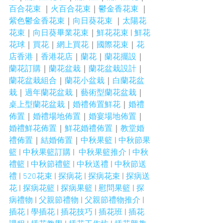
百合花束
 ｜
火百合花束
｜
鬱金香花束
 ｜
紫色鬱金香花束
｜
向日葵花束
 ｜
太陽花
花束
｜
向日葵畢業花束
｜
鮮花花束
 | 
鮮花
花球
｜
買花
｜
網上買花
｜
國際花束
｜
花
店香港
｜
香港花店
｜
蘭花
｜
蘭花擺設
｜
蘭花訂購
｜
蘭花盆栽
｜
蘭花盆栽設計
｜
蘭花盆栽組合
｜
蘭花小盆栽
｜
白蘭花盆
栽
｜
過年蘭花盆栽
｜
藝術型蘭花盆栽
｜
桌上型蘭花盆栽
｜
婚禮佈置鮮花
｜
婚禮
佈置
｜
婚禮場地佈置
｜
婚宴場地佈置
｜
婚禮鮮花佈置
｜
鮮花婚禮佈置
｜
教堂婚
禮佈置
｜
結婚佈置
｜
中秋果籃
 | 
中秋節果
籃
 | 
中秋果籃訂購
 |  
中秋果籃推介
 | 
中秋
禮籃
 | 
中秋節禮籃
 | 
中秋送禮
 | 
中秋節送
禮
 | 
520花束
 | 
探病花
 | 
探病花束
 | 
探病送
花
 | 
探病花籃
 | 
探病果籃
 | 
慰問果籃
 | 
探
病禮物
 | 
父親節禮物
 |
 父親節禮物推介
 | 
插花
 | 
學插花
 | 
插花技巧
 | 
插花班
 | 
插花