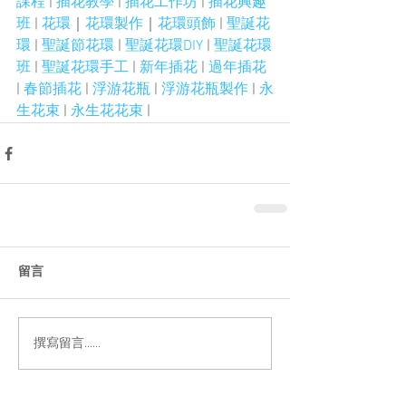
課程
 | 
插花教學
 | 
插花工作坊
 | 
插花興趣
班
 | 
花環
｜
花環製作
｜
花環頭飾
 | 
聖誕花
環
 | 
聖誕節花環
 | 
聖誕花環DIY
 | 
聖誕花環
班
 | 
聖誕花環手工
 | 
新年插花
 | 
過年插花
| 
春節插花
 | 
浮游花瓶
 | 
浮游花瓶製作
 | 
永
生花束
 | 
永生花花束
 |
留言
撰寫留言......