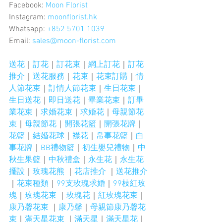
Facebook: 
Moon Florist
Instagram: 
moonflorist.hk
Whatsapp: 
+852 5701 1039
Email: 
sales@moon-florist.com
送花
｜
訂花
｜
訂花束
｜
網上訂花
｜
訂花
推介
｜
送花服務
｜
花束
｜
花束訂購
｜
情
人節花束
｜
訂情人節花束
｜
生日花束
｜
生日送花
｜
即日送花
｜
畢業花束
｜
訂畢
業花束
｜
求婚花束
｜
求婚花
｜
母親節花
束
｜
母親節花
｜
開張花籃
｜
開張花牌
｜
花籃
｜
結婚花球
｜
襟花
｜
帛事花籃
｜
白
事花牌
｜
BB禮物籃
｜
初生嬰兒禮物
｜
中
秋生果籃
｜
中秋禮盒
｜
永生花
｜
永生花
擺設
｜
玫瑰花熊
 ｜
花店推介
 ｜
送花推介
｜
花束種類
｜
99支玫瑰求婚
｜
99枝紅玫
瑰
｜
玫瑰花束
 ｜
玫瑰花
｜
紅玫瑰花束
｜
康乃馨花束
 ｜
康乃馨
｜
母親節康乃馨花
束
｜
滿天星花束
 ｜
滿天星
｜
滿天星花
｜