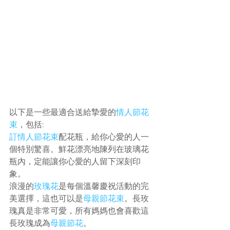
以下是一些最適合送給摯愛的
情人節花
束
，包括:
訂情人節花束
配花瓶，給你心愛的人一
個特別驚喜。鮮花漂亮地陳列在玻璃花
瓶內，定能讓你心愛的人留下深刻印
象。
浪漫的
玫瑰花
是每個溫馨慶祝活動的完
美選擇，這也可以是
母親節花束
。長玫
瑰真是非常可愛，所有媽媽也會喜歡這
長玫瑰成為
母親節花
。