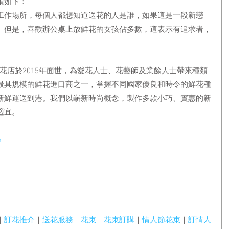
項如下：
工作場所，每個人都想知道送花的人是誰，如果這是一段新戀
。但是，喜歡辦公桌上放鮮花的女孩佔多數，這表示有追求者，
網上訂花花店於2015年面世，為愛花人士、花藝師及業餘人士帶來種類
最具規模的鮮花進口商之一，掌握不同國家優良和時令的鮮花種
新鮮運送到港。我們以嶄新時尚概念，製作多款小巧、實惠的新
適宜。
m
｜
訂花推介
｜
送花服務
｜
花束
｜
花束訂購
｜
情人節花束
｜
訂情人