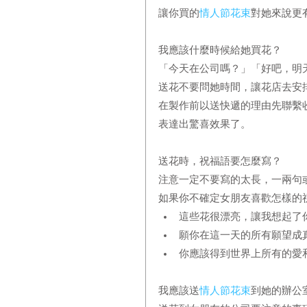
讓你買的
情人節花束
對她來說更
我應該什麼時候給她買花？
「今天在公司嗎？」「好吧，明
送花不要問她時間，讓花店去安
在製作前以送快遞的理由先聯繫
表達出驚喜效果了。
送花時，祝福語要怎麼寫？
注意一定不要寫的太長，一兩句
如果你不確定女朋友喜歡怎樣的
這些花很漂亮，讓我想起了
願你在這一天的所有願望成
你應該得到世界上所有的愛
我應該送
情人節花束
到她的辦公