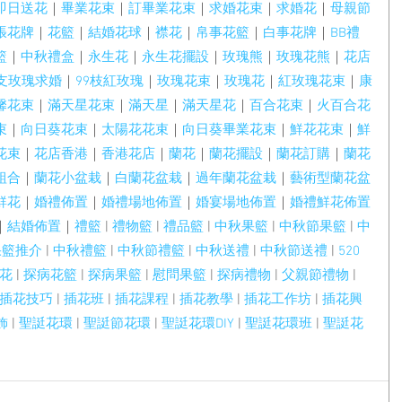
即日送花
｜
畢業花束
｜
訂畢業花束
｜
求婚花束
｜
求婚花
｜
母親節
張花牌
｜
花籃
｜
結婚花球
｜
襟花
｜
帛事花籃
｜
白事花牌
｜
BB禮
籃
｜
中秋禮盒
｜
永生花
｜
永生花擺設
｜
玫瑰熊
｜
玫瑰花熊
｜
花店
9支玫瑰求婚
｜
99枝紅玫瑰
｜
玫瑰花束
｜
玫瑰花
｜
紅玫瑰花束
｜
康
馨花束
｜
滿天星花束
｜
滿天星
｜
滿天星花
｜
百合花束
｜
火百合花
束
｜
向日葵花束
｜
太陽花花束
｜
向日葵畢業花束
｜
鮮花花束
｜
鮮
花束
｜
花店香港
｜
香港花店
｜
蘭花
｜
蘭花擺設
｜
蘭花訂購
｜
蘭花
組合
｜
蘭花小盆栽
｜
白蘭花盆栽
｜
過年蘭花盆栽
｜
藝術型蘭花盆
鮮花
｜
婚禮佈置
｜
婚禮場地佈置
｜
婚宴場地佈置
｜
婚禮鮮花佈置
｜
結婚佈置
｜
禮籃
 | 
禮物籃
 | 
禮品籃
 | 
中秋果籃
 | 
中秋節果籃
 | 
中
果籃推介
 | 
中秋禮籃
 | 
中秋節禮籃
 | 
中秋送禮
 | 
中秋節送禮
 | 
520
花
 | 
探病花籃
 | 
探病果籃
 | 
慰問果籃
 | 
探病禮物
 | 
父親節禮物
 | 
插花技巧
 | 
插花班
 | 
插花課程
 | 
插花教學
 | 
插花工作坊
 | 
插花興
飾
 | 
聖誔花環
 | 
聖誔節花環
 | 
聖誔花環DIY
 | 
聖誔花環班
 | 
聖誔花