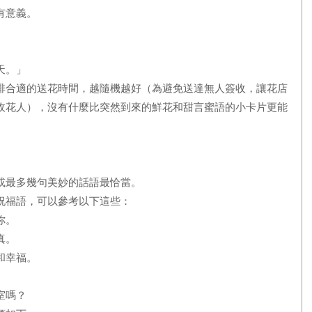
有意義。
天。」
排合適的送花時間，越隨機越好（為避免送達無人簽收，讓花店
收花人），沒有什麼比突然到來的鮮花和甜言蜜語的小卡片更能
或最多幾句美妙的話語最恰當。
祝福語，可以參考以下這些：
你。
真。
和幸福。
室嗎？