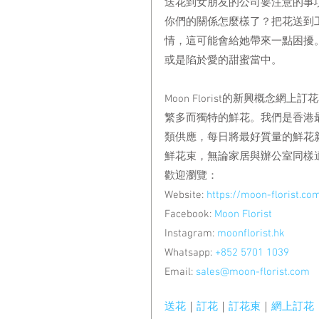
送花到女朋友的公司要注意的事
你們的關係怎麼樣了？把花送到
情，這可能會給她帶來一點困擾
或是陷於愛的甜蜜當中。
Moon Florist的新興概念
繁多而獨特的鮮花。我們是香港
類供應，每日將最好質量的鮮花
鮮花束，無論家居與辦公室同樣
歡迎瀏覽：
Website:
 https://moon-florist.co
Facebook:
 Moon Florist
Instagram:
 moonflorist.hk
Whatsapp:
 +852 5701 1039
Email:
 sales@moon-florist.com
送花
｜
訂花
｜
訂花束
｜
網上訂花