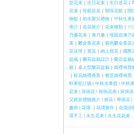
節花束
｜
生日花束
｜
生日送花
｜
花束
｜
母親節花
｜
開張花籃
｜
開
物籃
｜
初生嬰兒禮物
｜
中秋生果
推介
｜
送花推介
｜
花束種類
｜
9
乃馨花束
｜
康乃馨
｜
母親節康乃
束
｜
鬱金香花束
｜
紫色鬱金香花
花花球
｜
買花
｜
網上買花
｜
國際
盆栽
｜
蘭花盆栽設計
｜
蘭花盆栽
栽
｜
桌上型蘭花盆栽
｜
婚禮佈置
｜
鮮花婚禮佈置
｜
教堂婚禮佈置
秋果籃訂購
 | 
中秋水果籃
 | 
中秋
花束
 | 
探病花
 | 
探病花束
 | 
探病送
父親節禮物推介
 | 
插花
 | 
學插花
 | 
趣班
 | 
花環
 ｜
花環製作
｜
花環頭
環手工
 | 
永生花束
 | 
永生花花束