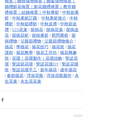
佈置
｜
婚禮場地佈置
｜
婚宴場地佈置
｜
婚禮鮮花佈置
｜
鮮花婚禮佈置
｜
教堂婚
禮佈置
｜
結婚佈置
｜
中秋果籃
 | 
中秋節果
籃
 | 
中秋果籃訂購
 |  
中秋果籃推介
 | 
中秋
禮籃
 | 
中秋節禮籃
 | 
中秋送禮
 | 
中秋節送
禮
 | 
520花束
 | 
探病花
 | 
探病花束
 | 
探病送
花
 | 
探病花籃
 | 
探病果籃
 | 
慰問果籃
 | 
探
病禮物
 | 
父親節禮物
 |
 父親節禮物推介
 | 
插花
 | 
學插花
 | 
插花技巧
 | 
插花班
 | 
插花
課程
 | 
插花教學
 | 
插花工作坊
 | 
插花興趣
班
 | 
花環
｜
花環製作
｜
花環頭飾
 | 
聖誔花
環
 | 
聖誔節花環
 | 
聖誔花環DIY
 | 
聖誔花環
班
 | 
聖誔花環手工
 | 
新年插花
 | 
過年插花
| 
春節插花
 | 
浮游花瓶
 | 
浮游花瓶製作
 | 
永
生花束
 | 
永生花花束