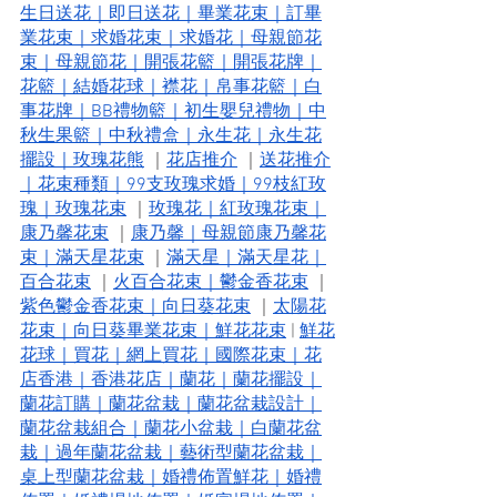
生日送花
｜
即日送花
｜
畢業花束
｜
訂畢
業花束
｜
求婚花束
｜
求婚花
｜
母親節花
束
｜
母親節花
｜
開張花籃
｜
開張花牌
｜
花籃
｜
結婚花球
｜
襟花
｜
帛事花籃
｜
白
事花牌
｜
BB禮物籃
｜
初生嬰兒禮物
｜
中
秋生果籃
｜
中秋禮盒
｜
永生花
｜
永生花
擺設
｜
玫瑰花熊
 ｜
花店推介
 ｜
送花推介
｜
花束種類
｜
99支玫瑰求婚
｜
99枝紅玫
瑰
｜
玫瑰花束
 ｜
玫瑰花
｜
紅玫瑰花束
｜
康乃馨花束
 ｜
康乃馨
｜
母親節康乃馨花
束
｜
滿天星花束
 ｜
滿天星
｜
滿天星花
｜
百合花束
 ｜
火百合花束
｜
鬱金香花束
 ｜
紫色鬱金香花束
｜
向日葵花束
 ｜
太陽花
花束
｜
向日葵畢業花束
｜
鮮花花束
 | 
鮮花
花球
｜
買花
｜
網上買花
｜
國際花束
｜
花
店香港
｜
香港花店
｜
蘭花
｜
蘭花擺設
｜
蘭花訂購
｜
蘭花盆栽
｜
蘭花盆栽設計
｜
蘭花盆栽組合
｜
蘭花小盆栽
｜
白蘭花盆
栽
｜
過年蘭花盆栽
｜
藝術型蘭花盆栽
｜
桌上型蘭花盆栽
｜
婚禮佈置鮮花
｜
婚禮