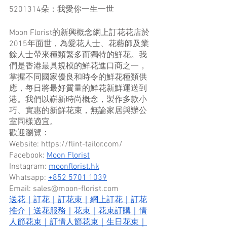
5201314朵：我愛你一生一世
Moon Florist的新興概念網上訂花花店於
2015年面世，為愛花人士、花藝師及業
餘人士帶來種類繁多而獨特的鮮花。我
們是香港最具規模的鮮花進口商之一，
掌握不同國家優良和時令的鮮花種類供
應，每日將最好質量的鮮花新鮮運送到
港。我們以嶄新時尚概念，製作多款小
巧、實惠的新鮮花束，無論家居與辦公
室同樣適宜。
歡迎瀏覽：
Website: https://flint-tailor.com/
Facebook: 
Moon Florist
Instagram: 
moonflorist.hk
Whatsapp: 
+852 5701 1039
Email: sales@moon-florist.com
送花
｜
訂花
｜
訂花束
｜
網上訂花
｜
訂花
推介
｜
送花服務
｜
花束
｜
花束訂購
｜
情
人節花束
｜
訂情人節花束
｜
生日花束
｜