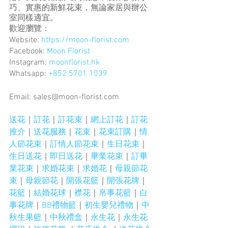
巧、實惠的新鮮花束，無論家居與辦公
室同樣適宜。
歡迎瀏覽：
Website: 
https://moon-florist.com
Facebook: 
Moon Florist
Instagram: 
moonflorist.hk
Whatsapp: 
+852 5701 1039
Email: sales@moon-florist.com
送花
｜
訂花
｜
訂花束
｜
網上訂花
｜
訂花
推介
｜
送花服務
｜
花束
｜
花束訂購
｜
情
人節花束
｜
訂情人節花束
｜
生日花束
｜
生日送花
｜
即日送花
｜
畢業花束
｜
訂畢
業花束
｜
求婚花束
｜
求婚花
｜
母親節花
束
｜
母親節花
｜
開張花籃
｜
開張花牌
｜
花籃
｜
結婚花球
｜
襟花
｜
帛事花籃
｜
白
事花牌
｜
BB禮物籃
｜
初生嬰兒禮物
｜
中
秋生果籃
｜
中秋禮盒
｜
永生花
｜
永生花