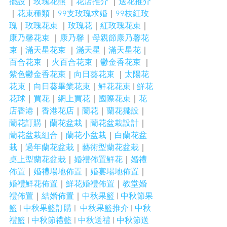
擺設
｜
玫瑰花熊
 ｜
花店推介
 ｜
送花推介
｜
花束種類
｜
99支玫瑰求婚
｜
99枝紅玫
瑰
｜
玫瑰花束
 ｜
玫瑰花
｜
紅玫瑰花束
｜
康乃馨花束
 ｜
康乃馨
｜
母親節康乃馨花
束
｜
滿天星花束
 ｜
滿天星
｜
滿天星花
｜
百合花束
 ｜
火百合花束
｜
鬱金香花束
 ｜
紫色鬱金香花束
｜
向日葵花束
 ｜
太陽花
花束
｜
向日葵畢業花束
｜
鮮花花束
 | 
鮮花
花球
｜
買花
｜
網上買花
｜
國際花束
｜
花
店香港
｜
香港花店
｜
蘭花
｜
蘭花擺設
｜
蘭花訂購
｜
蘭花盆栽
｜
蘭花盆栽設計
｜
蘭花盆栽組合
｜
蘭花小盆栽
｜
白蘭花盆
栽
｜
過年蘭花盆栽
｜
藝術型蘭花盆栽
｜
桌上型蘭花盆栽
｜
婚禮佈置鮮花
｜
婚禮
佈置
｜
婚禮場地佈置
｜
婚宴場地佈置
｜
婚禮鮮花佈置
｜
鮮花婚禮佈置
｜
教堂婚
禮佈置
｜
結婚佈置
｜
中秋果籃
 | 
中秋節果
籃
 | 
中秋果籃訂購
 |  
中秋果籃推介
 | 
中秋
禮籃
 | 
中秋節禮籃
 | 
中秋送禮
 | 
中秋節送