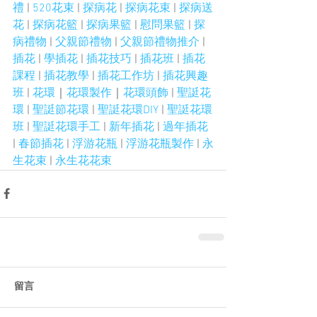
禮
 | 
520花束
 | 
探病花
 | 
探病花束
 | 
探病送
花
 | 
探病花籃
 | 
探病果籃
 | 
慰問果籃
 | 
探
病禮物
 | 
父親節禮物
 |
 父親節禮物推介
 | 
插花
 | 
學插花
 | 
插花技巧
 | 
插花班
 | 
插花
課程
 | 
插花教學
 | 
插花工作坊
 | 
插花興趣
班
 | 
花環
｜
花環製作
｜
花環頭飾
 | 
聖誔花
環
 | 
聖誔節花環
 | 
聖誔花環DIY
 | 
聖誔花環
班
 | 
聖誔花環手工
 | 
新年插花
 | 
過年插花
| 
春節插花
 | 
浮游花瓶
 | 
浮游花瓶製作
 | 
永
生花束
 | 
永生花花束
留言