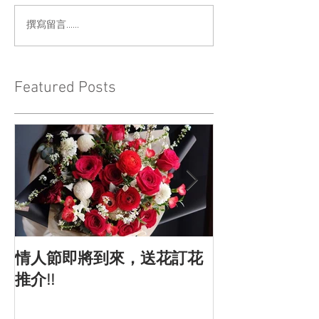
撰寫留言......
Featured Posts
情人節即將到來，送花訂花
情人節的由來
推介!!