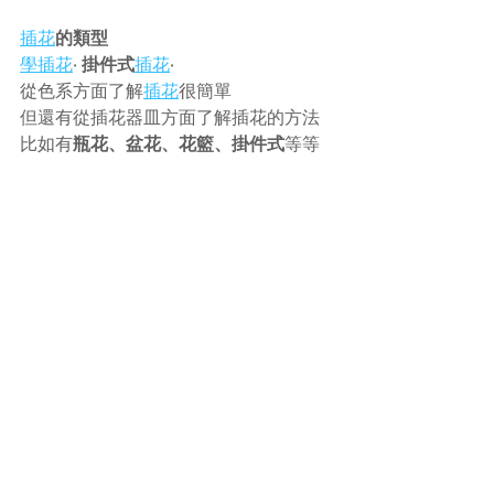
插花
的類型
學插花
· 掛件式
插花
·
從色系方面了解
插花
很簡單
但還有從插花器皿方面了解插花的方法
比如有
瓶花、盆花、花籃、掛件式
等等