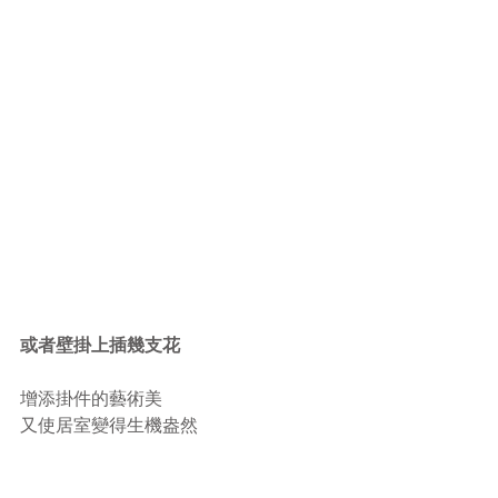
或者壁掛上插幾支花
增添掛件的藝術美
又使居室變得生機盎然