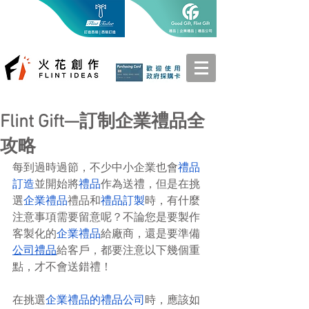
Flint Gift—訂制企業禮品全
攻略
每到過時過節，不少中小企業也會
禮品
訂造
並開始將
禮品
作為送禮，但是在挑
選
企業禮品
禮品和
禮品訂製
時，有什麼
注意事項需要留意呢？不論您是要製作
客製化的
企業禮品
給廠商，還是要準備
公司禮品
給客戶，都要注意以下幾個重
點，才不會送錯禮！
在挑選
企業禮品
的
禮品公司
時，應該如