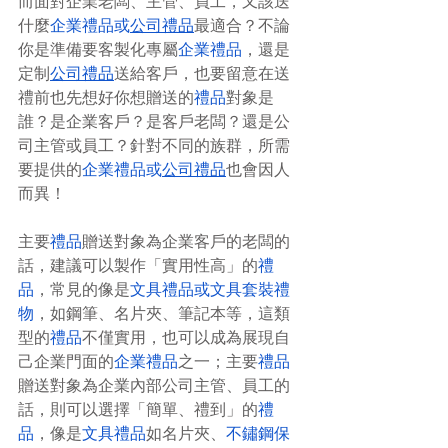
而面對企業老闆、主管、員工，又該送
什麼
企業禮品
或
公司禮品
最適合？不論
你是準備要客製化專屬
企業禮品
，還是
定制
公司禮品
送給客戶，也要留意在送
禮前也先想好你想贈送的
禮品
對象是
誰？是企業客戶？是客戶老闆？還是公
司主管或員工？針對不同的族群，所需
要提供的
企業禮品
或
公司禮品
也會因人
而異！
主要
禮品
贈送對象為企業客戶的老闆的
話，建議可以製作「實用性高」的
禮
品
，常見的像是
文具禮品
或
文具套裝禮
物
，如鋼筆、名片夾、筆記本等，這類
型的
禮品
不僅實用，也可以成為展現自
己企業門面的
企業禮品
之一；主要
禮品
贈送對象為企業內部公司主管、員工的
話，則可以選擇「簡單、禮到」的
禮
品
，像是
文具禮品
如名片夾、
不鏽鋼保