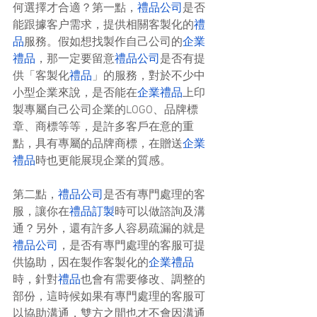
何選擇才合適？第一點，
禮品公司
是否
能跟據客户需求，提供相關客製化的
禮
品
服務。假如想找製作自己公司的
企業
禮品
，那一定要留意
禮品公司
是否有提
供「客製化
禮品
」的服務，對於不少中
小型企業來說，是否能在
企業禮品
上印
製專屬自己公司企業的LOGO、品牌標
章、商標等等，是許多客戶在意的重
點，具有專屬的品牌商標，在贈送
企業
禮品
時也更能展現企業的質感。
第二點，
禮品公司
是否有專門處理的客
服，讓你在
禮品訂製
時可以做諮詢及溝
通？另外，還有許多人容易疏漏的就是
禮品公司
，是否有專門處理的客服可提
供協助，因在製作客製化的
企業禮品
時，針對
禮品
也會有需要修改、調整的
部份，這時候如果有專門處理的客服可
以協助溝通，雙方之間也才不會因溝通