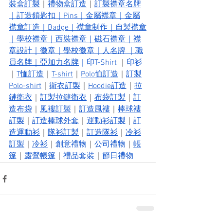
裝盒訂製
｜
禮物盒訂造
｜
訂製襟章名牌
｜
訂造鎖匙扣
｜
Pins
｜
金屬襟章
｜
金屬
襟章訂造
｜
Badge
｜
襟章制作
｜
自製襟章
｜
學校襟章
｜
西裝襟章
｜
磁石襟章
｜
襟
章設計
｜
徽章
｜
學校徽章
｜
人名牌 
｜
職
員名牌
｜
亞加力名牌
｜
印T-Shirt 
｜
印衫
｜
T恤訂造
｜
T-shirt
｜
Polo恤訂造
｜
訂製
Polo-shirt
｜
衛衣訂製
｜
Hoodie訂造
｜
拉
鏈衛衣
｜
訂製拉鏈衛衣
｜
布袋訂製
｜
訂
造布袋
｜
風褸訂製
｜
訂造風褸
｜
棒球褸
訂製
｜
訂造棒球外套
｜
運動衫訂製
｜
訂
造運動衫
｜
隊衫訂製
｜
訂造隊衫
｜
冷衫
訂製
｜
冷衫
｜
創意禮物
｜
公司禮物
｜
帳
篷
｜
露營帳篷
｜
禮品套裝
｜
節日禮物