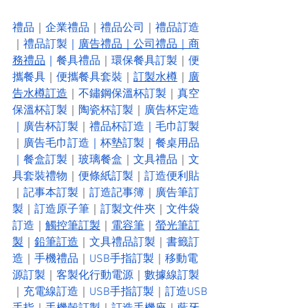
禮品
｜
企業禮品
｜
禮品公司
｜
禮品訂造
｜
禮品訂製
｜
廣告禮品
｜
公司禮品
｜
商
務禮品
｜
餐具禮品
｜
環保餐具訂製
｜
便
攜餐具
｜
便攜餐具套裝
｜
訂製水樽
｜
廣
告水樽訂造
｜
不鏽鋼保溫杯訂製
｜
真空
保溫杯訂製
｜
陶瓷杯訂製
｜
廣告杯定造
｜
廣告杯訂製
｜
禮品杯訂造
｜
毛巾訂製
｜
廣告毛巾訂造
｜
杯墊訂製
｜
餐桌用品
｜
餐盒訂製
｜
玻璃餐盒
｜
文具禮品
｜
文
具套裝禮物
｜
便條紙訂製
｜
訂造便利貼
｜
記事本訂製
｜
訂造記事簿
​​｜
廣告筆訂
製
｜
訂造原子筆
｜
訂製文件夾
｜
文件袋
訂造
｜
觸控筆訂製
｜
電容筆
｜
螢光筆訂
製
｜
鉛筆訂造
｜
文具禮品訂製
｜
書籤訂
造
｜
手機禮品
｜
USB手指訂製
｜
移動電
源訂製
｜
客製化行動電源
｜
數據線訂製
｜
充電線訂造
｜
USB手指訂製
｜
訂造USB