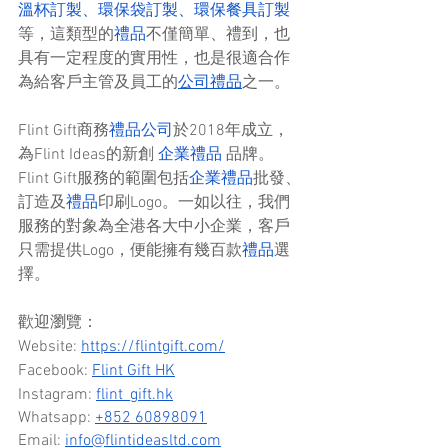
溫杯訂製
、
環保袋訂製
、
環保餐具訂製
等，這類型的
禮品
不僅簡單、禮到，也
具有一定程度的實用性，也是很適合作
為給客戶主管及員工的
公司禮品
之一。
Flint Gift商務
禮品公司
於2018年成立，
為Flint Ideas的新創 
企業禮品
 品牌。
Flint Gift服務的範圍包括
企業禮品
批發、
訂造及
禮品
印刷Logo。一如以往，我們
服務的對象為全港各大中小企業，客戶
只需提供Logo，便能擁有幾百款
禮品
選
擇。
歡迎瀏覽：
Website: 
https://flintgift.com/
Facebook: 
Flint Gift HK
Instagram: 
flint_gift.hk
Whatsapp: 
+852 60898091
Email: 
info@flintideasltd.com