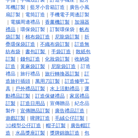
手指
｜
手機殼訂製
｜
訂造手機座
｜
藍牙
耳機訂製
｜
藍牙小音箱訂造
｜
廣告小風
扇訂製
｜
電筒訂造
｜
手機電子周邊訂製
｜
電腦周邊禮品
｜
香薰機訂製
｜
加濕器
禮品
｜
環保袋訂製
｜
訂製環保袋
｜
帆布
袋訂製
｜
棉布袋訂造
｜
尼龍袋訂製
｜
折
疊環保袋訂造
｜
不織布袋訂製
｜
訂造無
紡布袋
｜
書包訂製 
｜
手袋訂造
｜
散紙包
訂製
｜
錢包訂造
｜
化妝袋訂製
｜
收納袋
訂造
｜
黃麻袋訂製
 ｜
尼龍袋訂造
｜
訂造
禮品
｜
旅行禮品
｜
旅行轉換器訂製
｜
訂
造旅行插頭
｜
萬用刀訂製
｜
訂造修甲工
具
｜
戶外禮品訂製
｜
水上活動禮品
｜
運
動禮品訂製
｜
訂造保健禮品
｜
家居禮品
訂製
｜
訂造日用品
｜
宣傳贈品
｜
紀念品
製作
｜
宣傳贈品訂製
｜
廣告禮品訂造
｜
遊戲訂製
｜
啤牌訂造
｜
毛絨公仔訂製
｜
3D模型公仔訂造
｜
帽子訂製
｜
廣告帽訂
造
｜
水晶獎座訂製
｜
獎牌錦旗訂造
｜
包