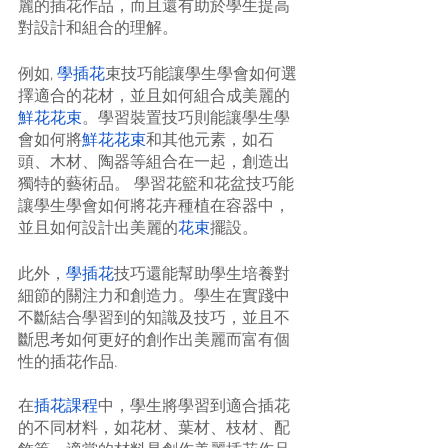
麗的插花作品，而且還有助於學生提高
對設計和組合的理解。
例如, 
學插花
束技巧能讓學生學會如何選
擇適合的花材，並且如何組合成美麗的
鮮花花束
。學習裝置技巧則能讓學生學
會如何將
鮮花花束
和其他元素，如石
頭、木材、陶器等組合在一起，創造出
獨特的藝術品。 學習花籃和花盆技巧能
讓學生學會如何將花卉種植在容器中，
並且如何設計出美麗的
花束
擺設。
此外，
學插花
技巧還能幫助學生培養對
細節的關注力和創造力。學生在實踐中
不斷結合學習到的知識及技巧，並且不
斷思考如何更好的創作出美麗而富有個
性的插花作品.
在
插花課程
中，學生將學習到適合插花
的不同材料，如花材、葉材、枝材、配