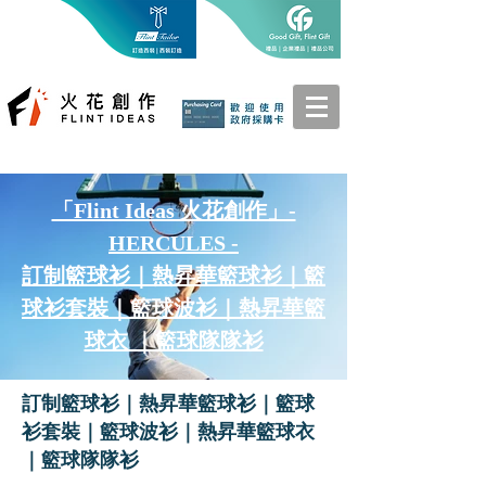
「Flint Ideas 火花創作」-
HERCULES -
訂制籃球衫｜熱昇華籃球衫｜籃
球衫套裝｜籃球波衫｜熱昇華籃
球衣 ｜籃球隊隊衫
訂制籃球衫｜熱昇華籃球衫｜籃球
衫套裝｜籃球波衫｜熱昇華籃球衣
｜籃球隊隊衫