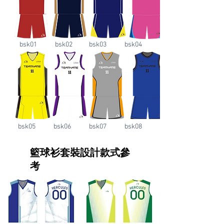
​bsk01 bsk02 bsk03 bsk04
​bsk05 bsk06 bsk07 bsk08
籃球衫套裝設計款式參
考