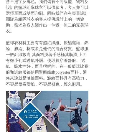
會不甩字及甩色。我們備有不同版型、物料及
設計的籃球組隊球衣可以供參考，客人亦可以
選擇單面或雙面印刷。同時我們亦有專業設計
團隊為組隊球衣的客人提供設計上的一切協
助，務求為客人製作出一件獨一無二的完美球
衣。
籃球衣材料主要有有超細纖維、聚酯纖維、錦
綸、滌綸、棉或者是他們的混合材質。籃球服
一般針織數高,其面料摸著手感極其順滑,上面
有微小孔式透氣外層。使球員穿著舒服、 透
氣、吸水性好，而且很輕的。在一般籃球比賽
服和訓練服都使用聚酯纖維polyester面料，通
俗來說就是滌綸面料。滌綸面料具有高強力，
不容易發霉變脆，不容易褪色，經久耐用。