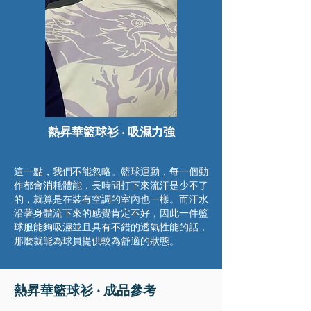
熱昇華籃球衫 ‧ 吸濕力強
這一點，我們不能忽略。籃球運動，每一個動
作都會消耗體能，長時間打下來流汗是少不了
的，就算是在裝有空調的室內也一樣。而汗水
沿著身體流下來的感覺肯定不好，因此一件籃
球服能夠吸濕並且具有不錯的透氣性能的話，
那麼就能為球員提供較為舒適的狀態。
熱昇華籃球衫 ‧ 成品參考