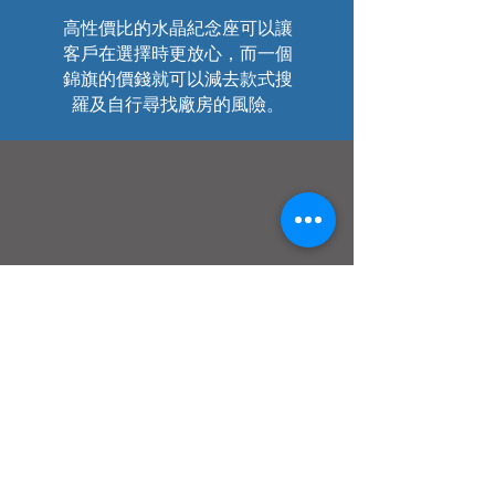
高性價比的水晶紀念座可以讓
客戶在選擇時更放心，而一個
錦旗的價錢就可以減去款式搜
羅及自行尋找廠房的風險。
生產時間
我們設有自家廠房，由生產開
始為你節省最多的時間，而且
我們亦可以有效控制生產日
期。
​錦旗｜紀念旗｜感謝旗｜「Flint