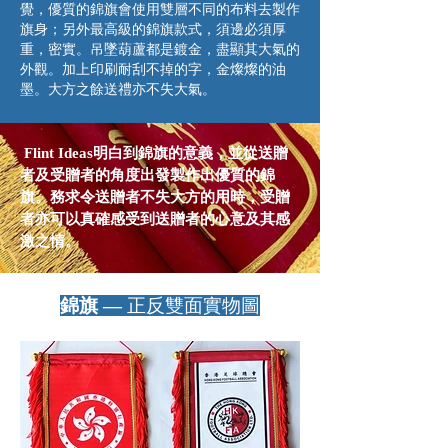
覺，優質的錦旗會使用雙層不同的布料去製作
旗身；另外最高級的錦旗款式，須邊必須厚
重，密實。吊墜葫蘆都是鍍金，盡顯其大氣的
外觀。加上印刷耐刮不掉的字，金燦燦的油
墨。大方之餘送禮亦不失大氣。
Flint Ideas明白到錦旗的意義，並從送贈
者及受贈者的角度出發製作出優質的錦
旗。務求令送贈者不失大方的用時，受贈
者亦可以真確感受到送贈者的心意及其感
激之情。
​錦旗 —
正反雙面實物圖