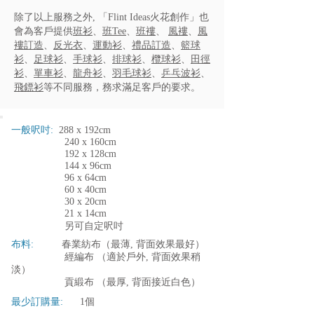
除了以上服務之外, 「Flint Ideas火花創作」也
會為客戶提供
班衫
、
班Tee
、
班褸
、
風褸
、
風
褸訂造
、
反光衣
、
運動衫
、
禮品訂造
、
籃球
衫
、
足球衫
、
手球衫
、
排球衫
、
欖球衫
、
田徑
衫
、
單車衫
、
龍舟衫
、
羽毛球衫
、
乒乓波衫
、
飛鏢衫
等不同服務，務求滿足客戶的要求。
一般呎吋:
288 x 192cm
240 x 160cm
192 x 128cm
144 x 96cm
96 x 64cm
60 x 40cm
30 x 20cm
21 x 14cm
另可自定呎吋
布料:
春業紡布（最薄, 背面效果最好）
經編布 （適於戶外, 背面效果稍
淡）
貢緞布 （最厚, 背面接近白色）
最少訂購量:
1個