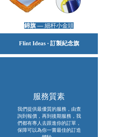
​錦旗 —
細杆小金頭
Flint Ideas ‧ 訂製紀念旗
除了以上服務之外, 「Flint Ideas火花創作」也
會為客戶提供
班衫
、
班Tee
、
班褸
、
風褸
、
風
褸訂造
、
反光衣
、
運動衫
、
禮品訂造
、
籃球
衫
、
足球衫
、
手球衫
、
排球衫
、
欖球衫
、
田徑
衫
、
單車衫
、
龍舟衫
、
羽毛球衫
、
乒乓波衫
、
飛鏢衫
等不同服務，務求滿足客戶的要求。
服務質素
我們提供最優質的服務，由查
詢到報價，再到後期服務，我
們都有專人去跟進你的訂單，
保障可以為你一嘗最佳的訂造