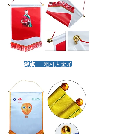
​錦旗 —
粗杆
大金頭