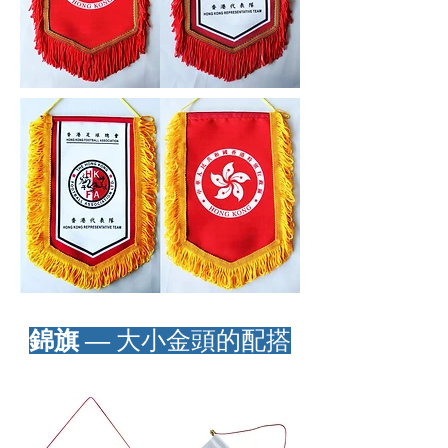
​錦旗 —
大小金頭的配搭