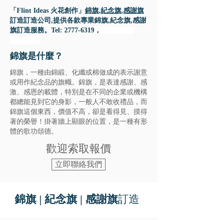
「Flint Ideas 火花創作」​
錦旗
,
紀念旗
,
感謝旗
訂造訂造公司,提供各款專業​錦旗,紀念旗,感謝
旗訂造服務。Tel:
2777-6319
，
Whatsapp:
6537-3343
​錦旗是什麼？
錦旗，一種由錦緞、化纖或棉做成的表示謝意
或用作紀念品的旗幟。錦旗，是表達感謝、感
激、感恩的載體，特別是在不同的企業或機構
都總能見到它的身影，一般人不敢收禮品，而
錦旗這個東西，價值不高，卻是看得見、摸得
著的榮譽！掛著牆上顯眼的位置，是一種有形
體的歌功頌德。
​歡迎索取報價
立即聯絡我們
​錦旗 | 紀念旗 | 感謝旗
訂造