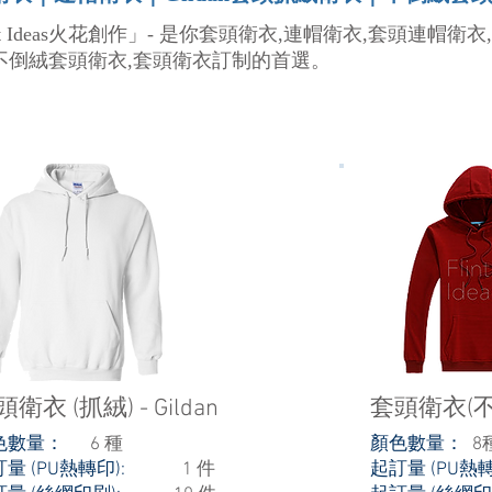
int Ideas火花創作」- 是你套頭衛衣,連帽衛衣,套頭連帽衛衣,
,不倒絨套頭衛衣,套頭衛衣訂制的首選。
衛衣 (抓絨) - Gildan
套頭衛衣(不
色數量：
6 種
顏色數量：
8
訂量 (PU熱轉印):
1 件
起訂量 (P