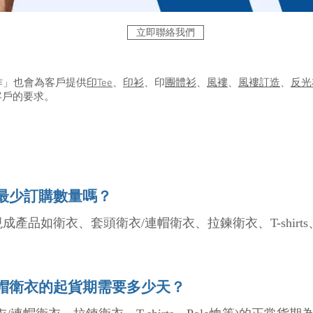
立即聯絡我們
花創作」也會為客戶提供
印Tee
、
印衫
、印
團體衫
、
風褸
、
風褸訂造
、
反光
客戶的要求。
最少訂購數量嗎？
產品如衛衣、套頭衛衣/連帽衛衣、拉鍊衛衣、T-shirts
帽衛衣的起貨期需要多少天？