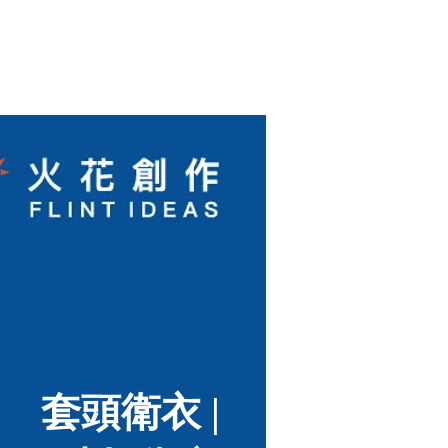
套頭衛衣 |