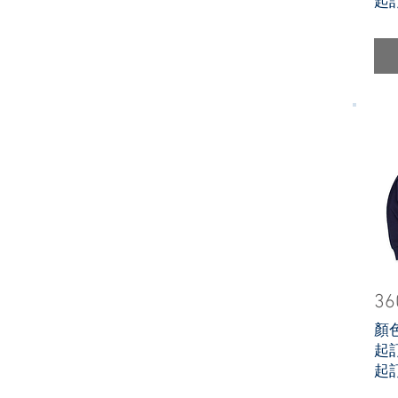
起
3
顏
起
起