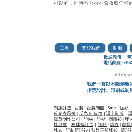
可以的，同時本公司不會收取任何
套頭
主頁
關於我們
制服
歡迎報價 查
電話熱線: +852 
All righ
我們一直以不斷創新
指定設計、印刷或制
制服訂造
|
西裝
|
西裝制服
|
Suits
|
恤衫
|
反光衣風褸
|
反光 Polo 恤
|
護士制服
｜
襟章制作公司
|
印tee
|
印衫
|
團體衫
|
印t-
棒球褸
｜
棒球褸訂造
｜
隊衫
|
球衣
|
熱昇
球衣
|
訂制籃球衫
|
熱昇華籃球衫
|
籃球