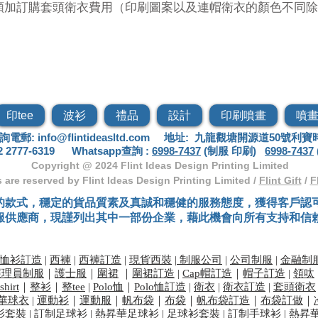
額加訂購套頭衛衣費用（印刷圖案以及連帽衛衣的顏色不同除
衛衣 連帽衛衣 Gildan套頭抓絨衛衣 不倒絨套
印tee
波衫
禮品
設計
印刷噴畫
噴
詢電郵:
info@flintideasltd.com
地址: 九龍觀塘開源道50號利寶時
2777-6
319
Whatsapp查詢 :
6998-7437
(制服 印刷)
6998-7437
Copyright @ 2024
Flint Ideas Design Printing Limited
ts are reserved by Flint Ideas Design Printing Limited /
Flint Gift
/
F
的款式，穩定的貨品質素及真誠和穩健的服務態度，獲得客戶認
服供應商，現謹列出其中一部份企業，藉此機會向所有支持和信
恤衫訂造
|
西褲
|
西褲訂造
|
現貨西裝
|
制服公司
|
公司制服
|
金融制
護理員制服
｜
護士服
｜
圍裙
｜
​圍裙訂造
|
Cap帽訂造
｜
帽子訂造
|
領呔
shirt
｜
整衫
｜
整tee
|
Polo恤
｜
Polo恤訂造
|
衛衣
|
衛衣訂造
|
套頭衛衣
華球衣
|
運動衫
｜
運動服
｜
帆布袋
｜
布袋
｜
帆布袋訂造
｜
布袋訂做
｜
衫套裝
|
訂制足球衫
|
熱昇華足球衫
|
足球衫套裝
|
訂制手球衫
|
熱昇