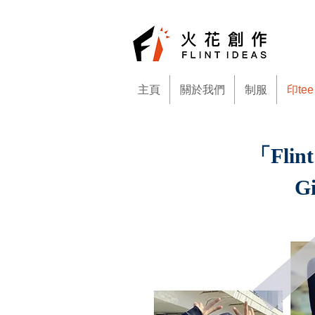
主頁
關於我們
制服
印tee
「Fli
G