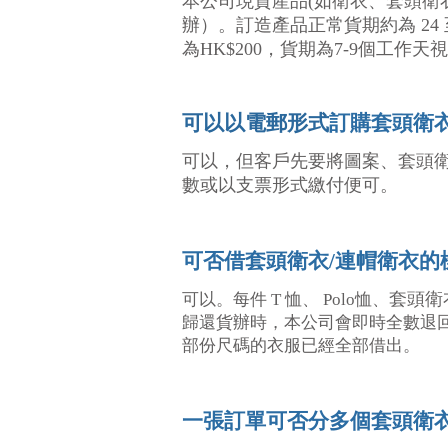
本公司現貨產品(如衛衣、套頭衛衣/連
辦）。訂造產品正常貨期約為 24
為HK$200，貨期為7-9個工作
訂購套頭衛衣
可以以電郵形式
可以，但客戶先要將圖案、套頭
數或以支票形式繳付便可。
可否借套頭衛衣/連帽衛衣的
套頭衛
可以。每件 T 恤、 Polo恤、
歸還貨辦時，本公司會即時全數退
部份尺碼的衣服已經全部借出。
一張訂單可否分多個套頭衛衣