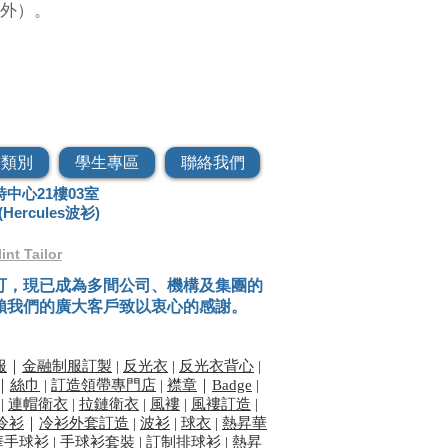
外）。
頭衛衣
畫類別
學生專區
聯絡我們
中心21樓03室
(Hercules波衫)
lint Tailor
可，現已成為多間公司、機構及集團的
賴我們的廣大客戶致以衷心的感謝。
服
｜
金融制服訂製
|
反光衣
|
反光衣背心
|
｜
絲巾
|
訂造領帶專門店
|
襟章
｜
Badge
|
|
連帽衛衣
|
拉鏈衛衣
|
風褸
|
風褸訂造
| ​
冷衫
｜
冷衫外套訂造
|
波衫
|
球衣
|
熱昇華
華手球衫
|
手球衫套裝
|
訂制排球衫
|
熱昇