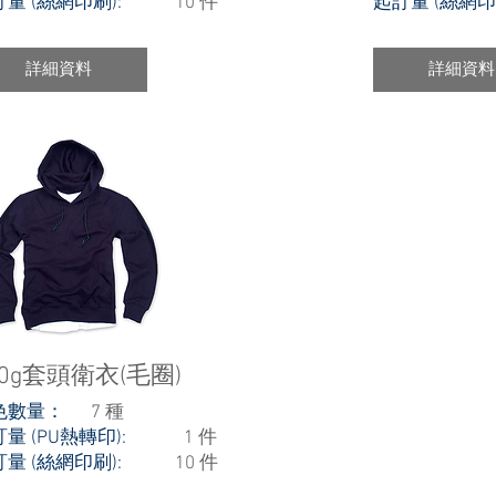
訂量 (絲網印刷):
10 件
起訂量 (絲網
詳細資料
詳細資料
60g套頭衛衣(毛圈)
色數量：
7 種
訂量 (PU熱轉印):
1 件
訂量 (絲網印刷):
10 件