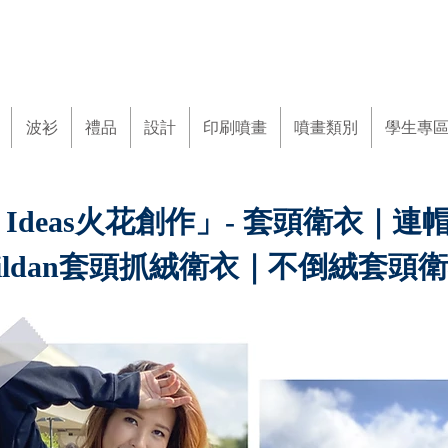
波衫
禮品
設計
印刷噴畫
噴畫類別
學生專
nt Ideas火花創作」- 套頭衛衣｜
ildan套頭抓絨衛衣｜不倒絨套頭