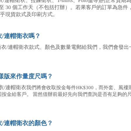
帽衛衣、拉鍊衛衣、T-shirts、Polo恤等)的正常貨期為
 至 30 個工作天（不包括打辦）。若果客戶的訂單為急
天視乎現貨款式及印刷方式。
/連帽衛衣
嗎？
衛衣/連帽衛衣款式、顏色及數量電郵給我們，我們會發出
樣版來作量度尺嗎？
衣/連帽衛衣
我們將會收取按金每件HK$300，而外套、風褸
回按金給客戶。 當然借辦前最好先向我們查詢是否有足夠的
/連帽衛衣的顏色？