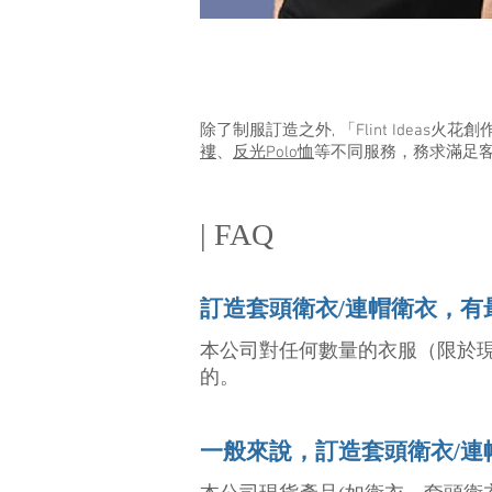
除了制服訂造之外, 「Flint Ideas火
褸
、
反光Polo恤
等不同服務，務求滿足
| FAQ
訂造套頭衛衣/連帽衛衣，有
本公司對任何數量的衣服（限於現成
的。
一般來說，訂造套頭衛衣/連