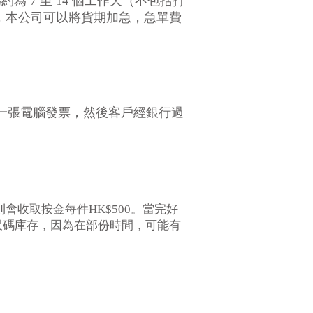
約為 7 至 14 個工作天（不包括打
件，本公司可以將貨期加急，急單費
一張電腦發票，然後客戶經銀行過
則會收取按金每件HK$500。當完好
尺碼庫存，因為在部份時間，可能有