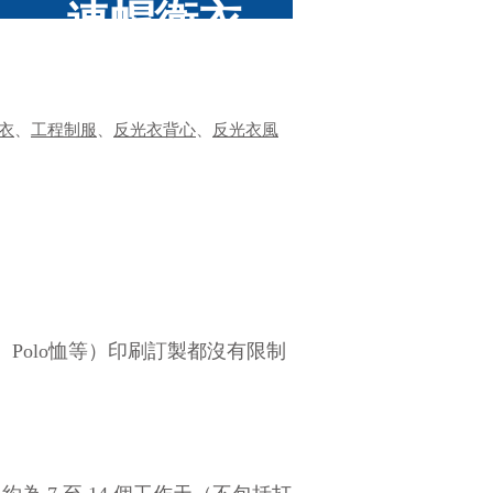
​連帽衛衣
衣
、
工程制服
、
反光衣背心
、
反光衣風
、Polo恤等）印刷訂製都沒有限制