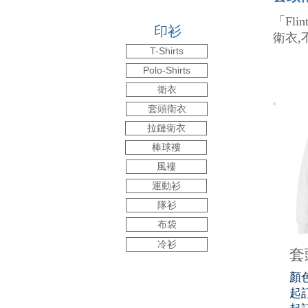
「Fl
印衫
衛衣
T-Shirts
Polo-Shirts
衛衣
套頭衛衣
拉鏈衛衣
棒球褸
風褸
運動衫
隊衫
布袋
冷衫
套頭
顏
起