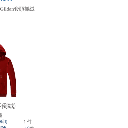
Gildan套頭抓絨
倒絨)
種
U熱轉印):
1 件