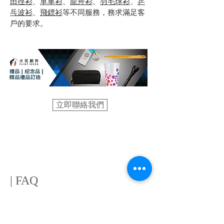
田徑衫
、
單車衫
、
龍舟衫
、
羽毛球衫
、
乒
乓波衫
、
飛鏢衫
等不同服務，務求滿足客
戶的要求。
立即聯絡我們
禮品 | 紀念品 | 「Flint Ideas 火
花創作」贈品禮品訂造專門店
| FAQ
贈品禮品訂造專門店 — 如果在商業社
會中訂造禮品、紀念品，有什麼好處