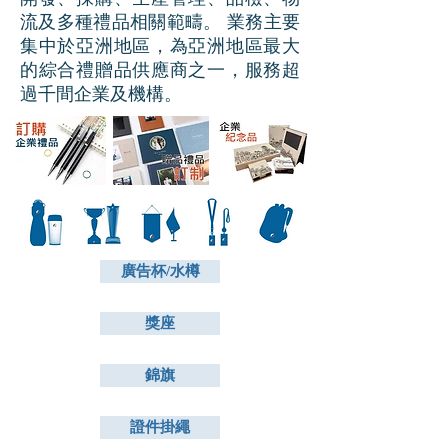
流及多種禮品相關範疇。 業務主要
集中於亞洲地區，為亞洲地區最大
的綜合禮贈品供應商之一，服務超
過千間企業及機構。
廣告杯/水樽
獎座
錦旗
證件掛繩