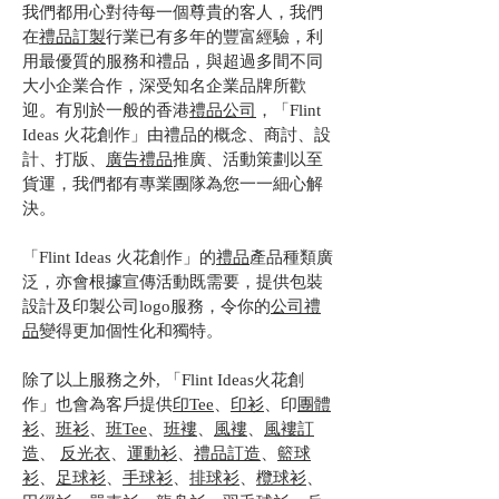
我們都用心對待每一個尊貴的客人，我們
在
禮品訂製
行業已有多年的豐富經驗，利
用最優質的服務和禮品，與超過多間不同
大小企業合作，深受知名企業品牌所歡
迎。有別於一般的香港
禮品公司
，「Flint
Ideas 火花創作」由禮品的概念、商討、設
計、打版、
廣告禮品
推廣、活動策劃以至
貨運，我們都有專業團隊為您一一細心解
決。
「Flint Ideas 火花創作」的
禮品
產品種類廣
泛，亦會根據宣傳活動既需要，提供包裝
設計及印製公司logo服務，令你的
公司禮
品
變得更加個性化和獨特。
除了以上服務之外, 「Flint Ideas火花創
作」也會為客戶提供
印Tee
、
印衫
、印
團體
衫
、
班衫
、
班Tee
、
班褸
、
風褸
、
風褸訂
造
、
反光衣
、
運動衫
、
禮品訂造
、
籃球
衫
、
足球衫
、
手球衫
、
排球衫
、
欖球衫
、