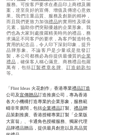
服務。可按客戶要求在產品印上商標及圖
案，逹至良好的宣傳、增值及傳逹心意效
果。我們注重品質、服務及創新的精神，
而且我們更致力加強
禮品
的實用性及環保
元素，協助你們突顯優越的企業形象。我
們也為大家到處搜羅精美時尚的禮品，務
求滿足不同客戶的要求，為客戶製造特色
實用的紀念品，令人印下深刻印象，提升
品牌形象。不論客戶是少量或是批發訂
製，本公司都務必為你提供最優質的
企業
禮品
，確保客人稱心滿意。
商務禮品包羅
萬有，包括
訂製襟章名牌
、
訂造鎖匙扣
等。
「Flint Ideas 火花創作」香港專業
禮品訂造
公司及
宣傳贈品
訂造推廣公司，專為香港
各大小機構打造專業的企業形象，服務範
疇非常廣闊，包括
企業禮品
訂製、
禮品
贈
品策劃推廣、香港授權專業訂製「企業版
大富翁」、卡通角色授權服務、獨家代理
品牌禮品贈品，提供最具創意以及高品質
的禮品。