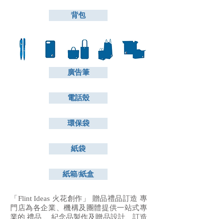
背包
廣告筆
電話殼
環保袋
紙袋
紙箱/紙盒
「Flint Ideas 火花創作」 贈品禮品訂造 專
門店為各企業、機構及團體提供一站式專
業的
禮品
、
紀念品製作
及贈品設計、訂造