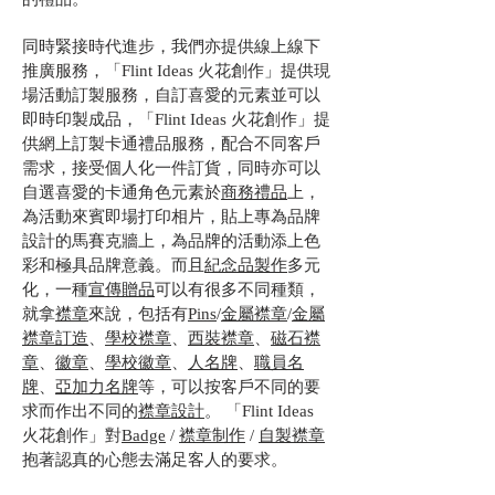
同時緊接時代進步，我們亦提供線上線下
推廣服務，「Flint Ideas 火花創作」提供現
場活動訂製服務，自訂喜愛的元素並可以
即時印製成品，「Flint Ideas 火花創作」提
供網上訂製卡通禮品服務，配合不同客戶
需求，接受個人化一件訂貨，同時亦可以
自選喜愛的卡通角色元素於
商務禮品
上，
為活動來賓即場打印相片，貼上專為品牌
設計的馬賽克牆上，為品牌的活動添上色
彩和極具品牌意義。而且
紀念品製作
多元
化，一種
宣傳贈品
可以有很多不同種類，
就拿
襟章
來說，包括有
Pins
/
金屬襟章
/
金屬
襟章訂造
、
學校襟章
、
西裝襟章
、
磁石襟
章
、
徽章
、
學校徽章
、
人名牌
、
職員名
牌
、
亞加力名牌
等，可以按客戶不同的要
求而作出不同的
襟章設計
。 「Flint Ideas
火花創作」對
Badge
/
襟章制作
/
自製襟章
抱著認真的心態去滿足客人的要求。