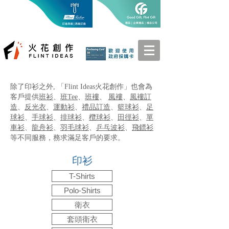
除了印衫之外, 「Flint Ideas火花創作」也會為
客戶提供
班衫
、
班Tee
、
班褸
、
風褸
、
風褸訂
造
、
反光衣
、
運動衫
、
禮品訂造
、
籃球衫
、
足
球衫
、
手球衫
、
排球衫
、
欖球衫
、
田徑衫
、
單
車衫
、
龍舟衫
、
羽毛球衫
、
乒乓波衫
、
飛鏢衫
等不同服務，務求滿足客戶的要求。
印衫
T-Shirts
Polo-Shirts
衛衣
套頭衛衣