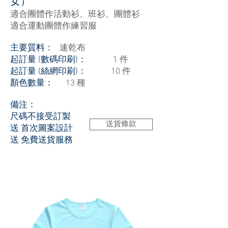
女）
適合團體作活動衫、班衫、團體衫
適合運動
團體作練習服
主要質料：
速乾布
起訂量 (數碼印刷)：
1 件
起訂量 (絲網印刷)：
10 件
顏色數量：
13 種
備注：
尺碼不接受訂製
送貨條款
送 首次圖案設計
送 免費送貨服務