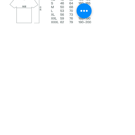
說明
1.請根據自身身材尺寸，對照示意圖的
測量方法選擇合適的碼數
2. 因手工測量方式不同， 可能會有1-
2cm 的合理誤差
顏色
01 黑色
02 白色