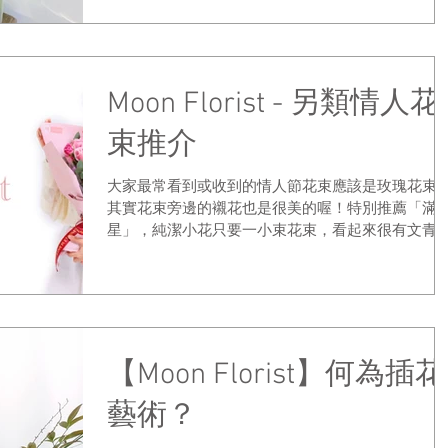
Moon Florist - 另類情人花
束推介
大家最常看到或收到的情人節花束應該是玫瑰花束
其實花束旁邊的襯花也是很美的喔！特別推薦­「滿
星」，純潔小花只要一小束花束，看起來很有文青
感，一大束鮮花花束更是吸睛，不只是襯花完全能
主角喔！ 滿天星的英文「Baby's...
【Moon Florist】何為插花
藝術？