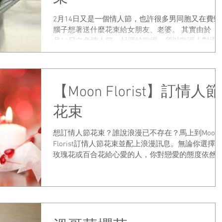
2月14日又是一個情人節，也許很多男同胞又在費勁
腦子想著送什麼花束給女朋友、老婆。 其實由於「
月14日白色情人節」起源於歐洲，所以歐洲人對過
「白色情人節」已有一定的歷史，並已形成了相當
熟的花束訂購。相傳，2月14日，男孩送女孩給情人
節花束（一般為玫瑰花和巧克力）。經過一...
【Moon Florist】訂情人節
花束
想訂情人節花束？誰說浪漫已不存在？馬上到Moon
Florist訂情人節花束並配上浪漫訊息。無論你選擇
玫瑰花或百合花給心愛的人，你對戀愛的態度依然
遠存在。要發送你的愛可以有許多方法。雖然很多
都選擇展示激情和熱誠的紅玫瑰，但亦有人喜歡純
的白色馬蹄蓮和天真的百合。不管任...