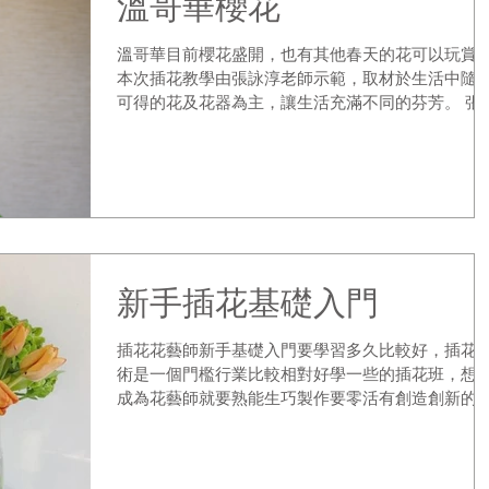
溫哥華櫻花
溫哥華目前櫻花盛開，也有其他春天的花可以玩賞
本次插花教學由張詠淳老師示範，取材於生活中隨
可得的花及花器為主，讓生活充滿不同的芬芳。 張
淳老師從花道的起源娓娓道來，所謂 Ikebana 是什
呢？老師說那是一種生命，活著的意思，插花技巧
指以花素材來創作的藝術。老師說明...
新手插花基礎入門
插花花藝師新手基礎入門要學習多久比較好，插花
術是一個門檻行業比較相對好學一些的插花班，想
成為花藝師就要熟能生巧製作要零活有創造創新的
維。插花班新手沒有基礎入門的學員，插花課程也
學習到傳統和現代花卉設計、花籃設計、胸花、鮮
禮品盒、手綁花束、友情禮花設計插花課程、新娘...