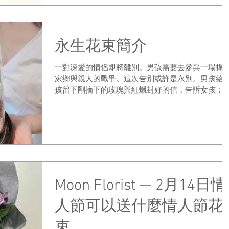
同的意義，而其中一種顏色更代表「逝去的愛...
永生花束簡介
一對深愛的情侶即將離別。男孩需要去參與一場捍
家鄉與親人的戰爭。這次告別或許是永別。男孩給
孩留下剛摘下的玫瑰與紅蠟封好的信，告訴女孩：
這捧玫瑰最後一片花瓣掉落的時候，就是她忘記他
時候，開始她自己全新的生活。 女孩將那捧玫瑰放
花樽里，雙手合十於胸向上帝祈禱，每天……...
Moon Florist — 2月14日情
人節可以送什麼情人節花
束