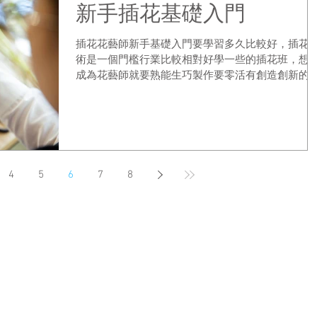
新手插花基礎入門
插花花藝師新手基礎入門要學習多久比較好，插花
術是一個門檻行業比較相對好學一些的插花班，想
成為花藝師就要熟能生巧製作要零活有創造創新的
維。插花班新手沒有基礎入門的學員，插花課程也
學習到傳統和現代花卉設計、花籃設計、胸花、鮮
禮品盒、手綁花束、友情禮花設計插花課程、新娘...
4
5
6
7
8