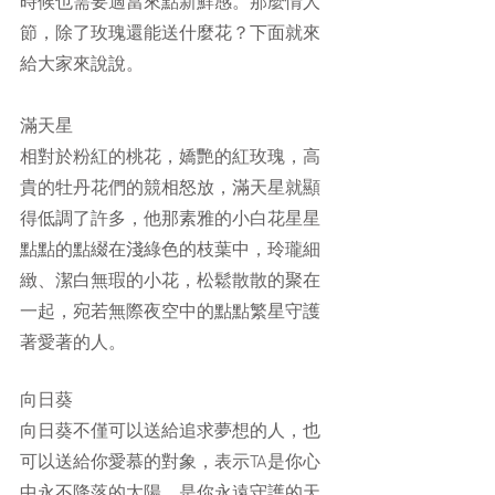
時候也需要適當來點新鮮感。那麼情人
節，除了玫瑰還能送什麼花？下面就來
給大家來說說。
滿天星
相對於粉紅的桃花，嬌艷的紅玫瑰，高
貴的牡丹花們的競相怒放，滿天星就顯
得低調了許多，他那素雅的小白花星星
點點的點綴在淺綠色的枝葉中，玲瓏細
緻、潔白無瑕的小花，松鬆散散的聚在
一起，宛若無際夜空中的點點繁星守護
著愛著的人。
向日葵
向日葵不僅可以送給追求夢想的人，也
可以送給你愛慕的對象，表示TA是你心
中永不降落的太陽，是你永遠守護的天