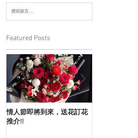
撰寫留言......
Featured Posts
情人節即將到來，送花訂花
情人節的由來
推介!!