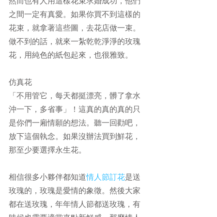
然而也有人用這樣花束求婚成功，他們
之間一定有真愛。如果你買不到這樣的
花束，就拿著這些圖，去花店做一束。
做不到的話，就來一紮乾乾淨淨的玫瑰
花，用純色的紙包起來，也很雅致。
仿真花
「不用管它，每天都挺漂亮，髒了拿水
沖一下，多省事」！這真的真的真的只
是你們一廂情願的想法。聽一回勸吧，
放下這個執念。如果沒辦法買到鮮花，
那至少要選擇永生花。
相信很多小夥伴都知道
情人節
訂花
是送
玫瑰的，玫瑰是愛情的象徵。然後大家
都在送玫瑰，年年情人節都送玫瑰，有