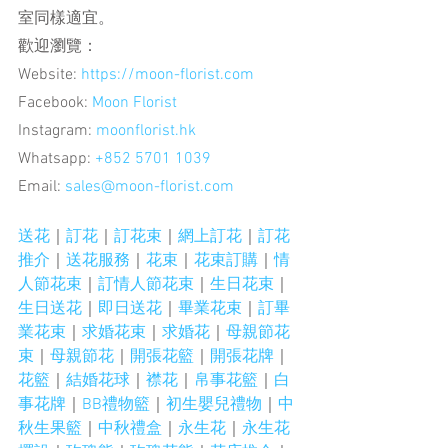
室同樣適宜。
歡迎瀏覽：
Website:
 https://moon-florist.com
Facebook:
 Moon Florist
Instagram:
 moonflorist.hk
Whatsapp:
 +852 5701 1039
Email:
 sales@moon-florist.com
送花
｜
訂花
｜
訂花束
｜
網上訂花
｜
訂花
推介
｜
送花服務
｜
花束
｜
花束訂購
｜
情
人節花束
｜
訂情人節花束
｜
生日花束
｜
生日送花
｜
即日送花
｜
畢業花束
｜
訂畢
業花束
｜
求婚花束
｜
求婚花
｜
母親節花
束
｜
母親節花
｜
開張花籃
｜
開張花牌
｜
花籃
｜
結婚花球
｜
襟花
｜
帛事花籃
｜
白
事花牌
｜
BB禮物籃
｜
初生嬰兒禮物
｜
中
秋生果籃
｜
中秋禮盒
｜
永生花
｜
永生花