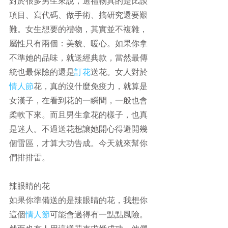
對於很多男生來說，選禮物真的是比談
項目、寫代碼、做手術、搞研究還要艱
難。女生想要的禮物，其實並不複雜，
屬性只有兩個：美貌、暖心。如果你拿
不準她的品味，就送經典款，當然最傳
統也最保險的還是
訂花
送花。女人對於
情人節
花，真的沒什麼免疫力，就算是
女漢子，在看到花的一瞬間，一般也會
柔軟下來。而且男生拿花的樣子，也真
是迷人。不過送花想讓她開心得避開幾
個雷區，才算大功告成。今天就來幫你
們排排雷。
辣眼睛的花
如果你準備送的是辣眼睛的花，我想你
這個
情人節
可能會過得有一點點風險。