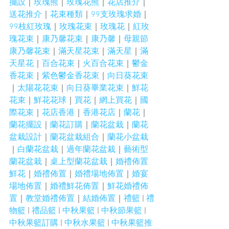
擺設
｜
玫瑰熊
｜
玫瑰花熊
｜
花店推介
｜
送花推介
｜
花束種類
｜
99支玫瑰求婚
｜
99枝紅玫瑰
｜
玫瑰花束
｜
玫瑰花
｜
紅玫
瑰花束
｜
康乃馨花束
｜
康乃馨
｜
母親節
康乃馨花束
｜
滿天星花束
｜
滿天星
｜
滿
天星花
｜
百合花束
｜
火百合花束
｜
鬱金
香花束
｜
紫色鬱金香花束
｜
向日葵花束
｜
太陽花花束
｜
向日葵畢業花束
｜
鮮花
花束
｜
鮮花花球
｜
買花
｜
網上買花
｜
國
際花束
｜
花店香港
｜
香港花店
｜
蘭花
｜
蘭花擺設
｜
蘭花訂購
｜
蘭花盆栽
｜
蘭花
盆栽設計
｜
蘭花盆栽組合
｜
蘭花小盆栽
｜
白蘭花盆栽
｜
過年蘭花盆栽
｜
藝術型
蘭花盆栽
｜
桌上型蘭花盆栽
｜
婚禮佈置
鮮花
｜
婚禮佈置
｜
婚禮場地佈置
｜
婚宴
場地佈置
｜
婚禮鮮花佈置
｜
鮮花婚禮佈
置
｜
教堂婚禮佈置
｜
結婚佈置
｜
禮籃
 | 
禮
物籃
 | 
禮品籃
 | 
中秋果籃
 | 
中秋節果籃
 | 
中秋果籃訂購
 | 
中秋水果籃
 | 
中秋果籃推