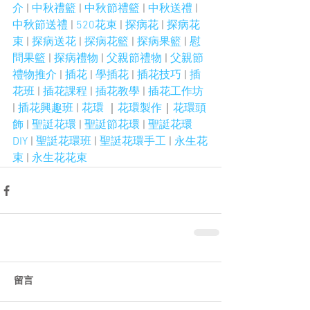
介
 | 
中秋禮籃
 | 
中秋節禮籃
 | 
中秋送禮
 | 
中秋節送禮
 | 
520花束
 | 
探病花
 | 
探病花
束
 | 
探病送花
 | 
探病花籃
 | 
探病果籃
 | 
慰
問果籃
 | 
探病禮物
 | 
父親節禮物
 | 
父親節
禮物推介
 | 
插花
 | 
學插花
 | 
插花技巧
 | 
插
花班
 | 
插花課程
 | 
插花教學
 | 
插花工作坊
| 
插花興趣班
 | 
花環
 ｜
花環製作
｜
花環頭
飾
 | 
聖誔花環
 | 
聖誔節花環
 | 
聖誔花環
DIY
 | 
聖誔花環班
 | 
聖誔花環手工
 | 
永生花
束
 | 
永生花花束
留言