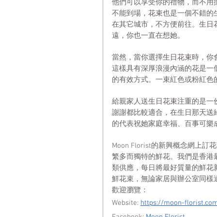
他們可以享受你的禮物，而不用
不能到場，
花束
也是一個不錯的
在其它城市，不方便前往。
生日
遠，你也一直在想她。
當然，當你選擇
生日花束
時，你
這樣具有深厚浪漫內涵的
花
是一
的有效方式。一束紅色或粉紅色
給親家人送
生日花束
注重的是一
謝謝都比較適合，在生日那天送
的代表祝她家庭幸福、百事可樂
Moon Florist的新興概念
繁多而獨特的鮮花。我們是香港
類供應，每日將最好質量的鮮花
鮮花束，無論家居與辦公室同樣
歡迎瀏覽：
Website:
https://moon-florist.co