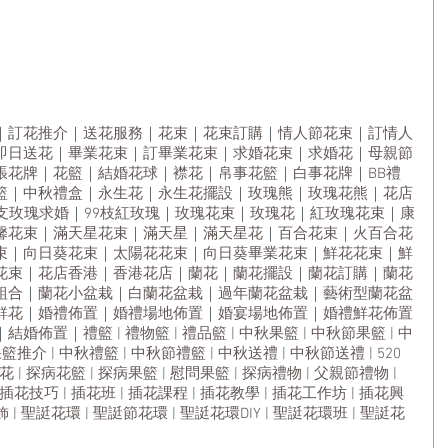
｜
訂花推介
｜
送花服務
｜
花束
｜
花束訂購
｜
情人節花束
｜
訂情人
即日送花
｜
畢業花束
｜
訂畢業花束
｜
求婚花束
｜
求婚花
｜
母親節
張花牌
｜
花籃
｜
結婚花球
｜
襟花
｜
帛事花籃
｜
白事花牌
｜
BB禮
籃
｜
中秋禮盒
｜
永生花
｜
永生花擺設
｜
玫瑰熊
｜
玫瑰花熊
｜
花店
9支玫瑰求婚
｜
99枝紅玫瑰
｜
玫瑰花束
｜
玫瑰花
｜
紅玫瑰花束
｜
康
馨花束
｜
滿天星花束
｜
滿天星
｜
滿天星花
｜
百合花束
｜
火百合花
束
｜
向日葵花束
｜
太陽花花束
｜
向日葵畢業花束
｜
鮮花花束
｜
鮮
花束
｜
花店香港
｜
香港花店
｜
蘭花
｜
蘭花擺設
｜
蘭花訂購
｜
蘭花
組合
｜
蘭花小盆栽
｜
白蘭花盆栽
｜
過年蘭花盆栽
｜
藝術型蘭花盆
鮮花
｜
婚禮佈置
｜
婚禮場地佈置
｜
婚宴場地佈置
｜
婚禮鮮花佈置
｜
結婚佈置
｜
禮籃
 | 
禮物籃
 | 
禮品籃
 | 
中秋果籃
 | 
中秋節果籃
 | 
中
果籃推介
 | 
中秋禮籃
 | 
中秋節禮籃
 | 
中秋送禮
 | 
中秋節送禮
 | 
520
花
 | 
探病花籃
 | 
探病果籃
 | 
慰問果籃
 | 
探病禮物
 | 
父親節禮物
 | 
插花技巧
 | 
插花班
 | 
插花課程
 | 
插花教學
 | 
插花工作坊
 | 
插花興
飾
 | 
聖誔花環
 | 
聖誔節花環
 | 
聖誔花環DIY
 | 
聖誔花環班
 | 
聖誔花