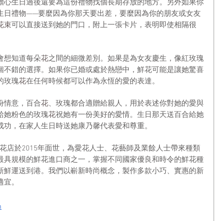
擔心生日過後還要為這份禮物找個長期存放的地方。另外如果你
生日禮物——要麼因為你那天要出差，要麼因為你的朋友或女友
花束
可以直接送到她的門口，附上一張卡片，表明即使相隔很
會想知道每朵
花
之間的細微差別。如果是為女友慶生，像紅玫瑰
個不錯的選擇。如果你已婚或處於熱戀中，鮮花可能是讓她驚喜
的玫瑰
花
在任何時候都可以作為永恆的愛的表達。
份情意，百合
花
、玫瑰都合適贈給親人，用於表述你對她的愛與
給她粉色的玫瑰
花
祝她有一份美好的愛情。生日那天送百合給她
成功，在家人生日時送她康乃馨代表愛和尊重。
網上訂花花店於2015年面世，為愛花人士、花藝師及業餘人士帶來種類
最具規模的鮮花進口商之一，掌握不同國家優良和時令的鮮花種
新鮮運送到港。我們以嶄新時尚概念，製作多款小巧、實惠的新
適宜。
m