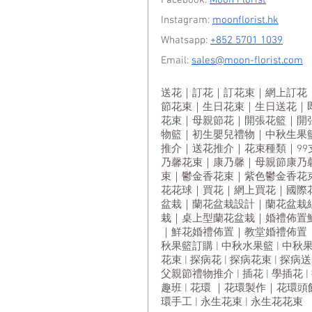
Facebook:
Moon Florist
Instagram:
moonflorist.hk
Whatsapp:
+852 5701 1039
Email:
sales@moon-florist.com
送花
｜
訂花
｜
訂花束
｜
網上訂花
節花束
｜
生日花束
｜
生日送花
｜
花束
｜
母親節花
｜
開張花籃
｜
開
物籃
｜
初生嬰兒禮物
｜
中秋生果
推介
｜
送花推介
｜
花束種類
｜
9
乃馨花束
｜
康乃馨
｜
母親節康乃
束
｜
鬱金香花束
｜
紫色鬱金香花
花花球
｜
買花
｜
網上買花
｜
國際
盆栽
｜
蘭花盆栽設計
｜
蘭花盆栽
栽
｜
桌上型蘭花盆栽
｜
婚禮佈置
｜
鮮花婚禮佈置
｜
教堂婚禮佈置
秋果籃訂購
 | 
中秋水果籃
 | 
中秋
花束
 | 
探病花
 | 
探病花束
 | 
探病送
父親節禮物推介
 | 
插花
 | 
學插花
 | 
趣班
 | 
花環
 ｜
花環製作
｜
花環頭
環手工
 | 
永生花束
 | 
永生花花束