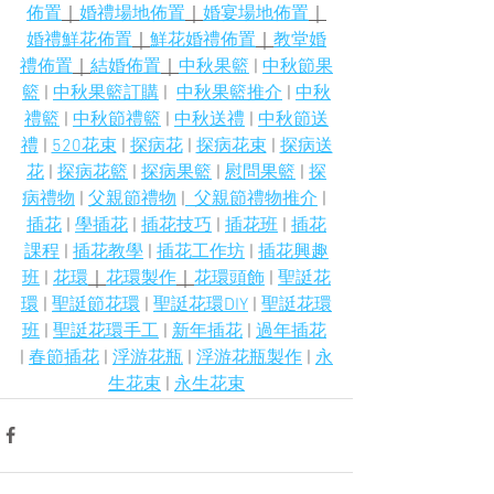
佈置
｜
婚禮場地佈置
｜
婚宴場地佈置
｜
婚禮鮮花佈置
｜
鮮花婚禮佈置
｜
教堂婚
禮佈置
｜
結婚佈置
｜
中秋果籃
 | 
中秋節果
籃
 | 
中秋果籃訂購
 |  
中秋果籃推介
 | 
中秋
禮籃
 | 
中秋節禮籃
 | 
中秋送禮
 | 
中秋節送
禮
 | 
520花束
 | 
探病花
 | 
探病花束
 | 
探病送
花
 | 
探病花籃
 | 
探病果籃
 | 
慰問果籃
 | 
探
病禮物
 | 
父親節禮物
 |
 父親節禮物推介
 | 
插花
 | 
學插花
 | 
插花技巧
 | 
插花班
 | 
插花
課程
 | 
插花教學
 | 
插花工作坊
 | 
插花興趣
班
 | 
花環
｜
花環製作
｜
花環頭飾
 | 
聖誔花
環
 | 
聖誔節花環
 | 
聖誔花環DIY
 | 
聖誔花環
班
 | 
聖誔花環手工
 | 
新年插花
 | 
過年插花
| 
春節插花
 | 
浮游花瓶
 | 
浮游花瓶製作
 | 
永
生花束
 | 
永生花束