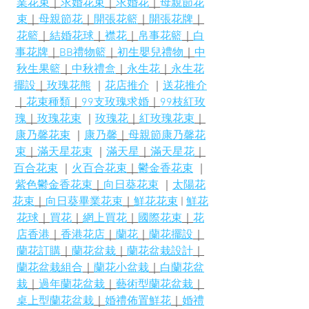
業花束
｜
求婚花束
｜
求婚花
｜
母親節花
束
｜
母親節花
｜
開張花籃
｜
開張花牌
｜
花籃
｜
結婚花球
｜
襟花
｜
帛事花籃
｜
白
事花牌
｜
BB禮物籃
｜
初生嬰兒禮物
｜
中
秋生果籃
｜
中秋禮盒
｜
永生花
｜
永生花
擺設
｜
玫瑰花熊
 ｜
花店推介
 ｜
送花推介
｜
花束種類
｜
99支玫瑰求婚
｜
99枝紅玫
瑰
｜
玫瑰花束
 ｜
玫瑰花
｜
紅玫瑰花束
｜
康乃馨花束
 ｜
康乃馨
｜
母親節康乃馨花
束
｜
滿天星花束
 ｜
滿天星
｜
滿天星花
｜
百合花束
 ｜
火百合花束
｜
鬱金香花束
 ｜
紫色鬱金香花束
｜
向日葵花束
 ｜
太陽花
花束
｜
向日葵畢業花束
｜
鮮花花束
 | 
鮮花
花球
｜
買花
｜
網上買花
｜
國際花束
｜
花
店香港
｜
香港花店
｜
蘭花
｜
蘭花擺設
｜
蘭花訂購
｜
蘭花盆栽
｜
蘭花盆栽設計
｜
蘭花盆栽組合
｜
蘭花小盆栽
｜
白蘭花盆
栽
｜
過年蘭花盆栽
｜
藝術型蘭花盆栽
｜
桌上型蘭花盆栽
｜
婚禮佈置鮮花
｜
婚禮