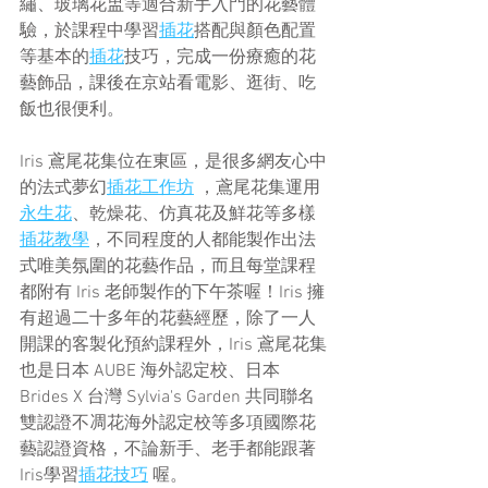
繡、玻璃花盅等適合新手入門的花藝體
驗，於課程中學習
插花
搭配與顏色配置
等基本的
插花
技巧，完成一份療癒的花
藝飾品，課後在京站看電影、逛街、吃
飯也很便利。
Iris 鳶尾花集位在東區，是很多網友心中
的法式夢幻
插花工作坊
 ，鳶尾花集運用
永生花
、乾燥花、仿真花及鮮花等多樣
插花教學
，不同程度的人都能製作出法
式唯美氛圍的花藝作品，而且每堂課程
都附有 Iris 老師製作的下午茶喔！Iris 擁
有超過二十多年的花藝經歷，除了一人
開課的客製化預約課程外，Iris 鳶尾花集
也是日本 AUBE 海外認定校、日本 
Brides X 台灣 Sylvia's Garden 共同聯名
雙認證不凋花海外認定校等多項國際花
藝認證資格，不論新手、老手都能跟著 
Iris學習
插花技巧
 喔。