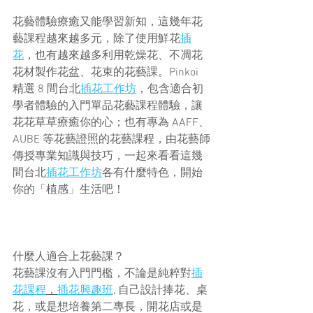
花藝體驗療癒又能學習新知，這幾年花
藝課程越來越多元，除了使用鮮花
插
花
，也有越來越多利用乾燥花、不凋花
花材製作花盆、花束的花藝課。Pinkoi 
精選 8 間台北
插花工作坊
，包含適合初
學者體驗的入門單品花藝課程體驗，讓
花花草草療癒你的心；也有專為 AAFF、
AUBE 等花藝證照的花藝課程，由花藝師
傳授專業知識與技巧，一起來看看這幾
間台北
插花工作坊
各有什麼特色，開始
你的「植感」生活吧！
什麼人適合上花藝課？
花藝課沒有入門門檻，不論是純粹對
插
花課程
，
插花興趣班
, 自己設計捧花、桌
花，或是想培養第二專長，開花店或是