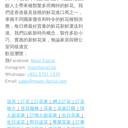
餘人士帶來種類繁多而獨特的鮮花。我
們是香港最具規模的鮮花進口商之一，
掌握不同國家優良和時令的鮮花種類供
應，每日將最好質量的鮮花新鮮運送到
港。我們以嶄新時尚概念，製作多款小
巧、實惠的新鮮花束，無論家居與辦公
室同樣適宜
歡迎瀏覽：
熱Facebook: 
Moon Florist
Instagram: 
moonflorist.hk
Whatsapp: 
+852 5701 1039
Email: 
sales@moon-florist.com
送花
｜
訂花
｜
訂花束
｜
網上訂花
｜
訂花
推介
｜
送花服務
｜
花束
｜
花束訂購
｜
情
人節花束
｜
訂情人節花束
｜
生日花束
｜
生日送花
｜
即日送花
｜
畢業花束
｜
訂畢