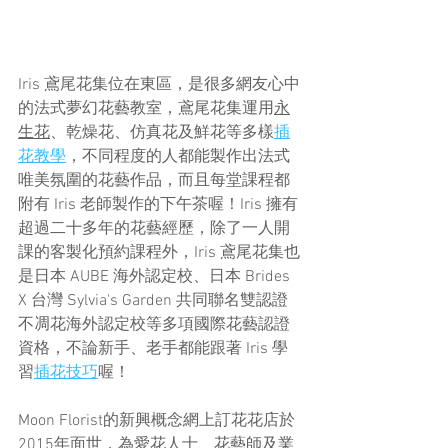
Iris 鳶尾花集位在東區，是很多網友心中
的法式夢幻花藝教室，鳶尾花集運用
永
生花
、乾燥花、仿真花及鮮花等多樣
插
花教學
，不同程度的人都能製作出法式
唯美氛圍的花藝作品，而且每堂課程都
附有 Iris 老師製作的下午茶喔！Iris 擁有
超過二十多年的花藝經歷，除了一人開
課的客製化預約課程外，Iris 鳶尾花集也
是日本 AUBE 海外認定校、日本 Brides 
X 台灣 Sylvia's Garden 共同聯名雙認證
不凋花海外認定校等多項國際花藝認證
資格，不論新手、老手都能跟著 Iris 學
習
插花技巧
喔！
Moon Florist的新興概念網上訂花花店於
2015年面世，為愛花人士、花藝師及業