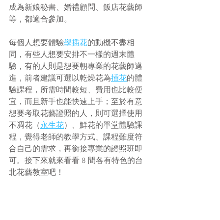
成為新娘秘書、婚禮顧問、飯店花藝師
等，都適合參加。
每個人想要體驗
學插花
的動機不盡相
同，有些人想要安排不一樣的週末體
驗，有的人則是想要朝專業的花藝師邁
進，前者建議可選以乾燥花為
插花
的體
驗課程，所需時間較短、費用也比較便
宜，而且新手也能快速上手；至於有意
想要考取花藝證照的人，則可選擇使用
不凋花（
永生花
）、鮮花的單堂體驗課
程，覺得老師的教學方式、課程難度符
合自己的需求，再銜接專業的證照班即
可。接下來就來看看 8 間各有特色的台
北花藝教室吧！