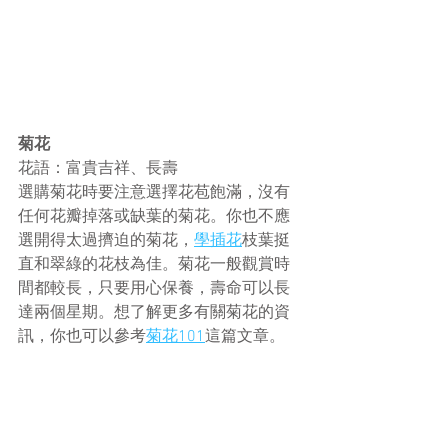
菊花
花語：富貴吉祥、長壽
選購菊花時要注意選擇花苞飽滿，沒有
任何花瓣掉落或缺葉的菊花。你也不應
選開得太過擠迫的菊花，
學插花
枝葉挺
直和翠綠的花枝為佳。菊花一般觀賞時
間都較長，只要用心保養，壽命可以長
達兩個星期。想了解更多有關菊花的資
訊，你也可以參考
菊花101
這篇文章。