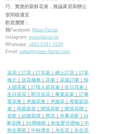
巧、實惠的新鮮花束，無論家居與辦公
室同樣適宜
歡迎瀏覽：
熱Facebook: 
Moon Florist
Instagram: 
moonflorist.hk
Whatsapp: 
+852 5701 1039
Email: 
sales@moon-florist.com
送花
｜
訂花
｜
訂花束
｜
網上訂花
｜
訂花
推介
｜
送花服務
｜
花束
｜
花束訂購
｜
情
人節花束
｜
訂情人節花束
｜
生日花束
｜
生日送花
｜
即日送花
｜
畢業花束
｜
訂畢
業花束
｜
求婚花束
｜
求婚花
｜
母親節花
束
｜
母親節花
｜
開張花籃
｜
開張花牌
｜
花籃
｜
結婚花球
｜
襟花
｜
帛事花籃
｜
白
事花牌
｜
BB禮物籃
｜
初生嬰兒禮物
｜
中
秋生果籃
｜
中秋禮盒
｜
永生花
｜
永生花