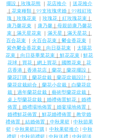
擺設
｜
玫瑰花熊
 ｜
花店推介
 ｜
送花推介
｜
花束種類
｜
99支玫瑰求婚
｜
99枝紅玫
瑰
｜
玫瑰花束
 ｜
玫瑰花
｜
紅玫瑰花束
｜
康乃馨花束
 ｜
康乃馨
｜
母親節康乃馨花
束
｜
滿天星花束
 ｜
滿天星
｜
滿天星花
｜
百合花束
 ｜
火百合花束
｜
鬱金香花束
 ｜
紫色鬱金香花束
｜
向日葵花束
 ｜
太陽花
花束
｜
向日葵畢業花束
｜
鮮花花束
 | 
鮮花
花球
｜
買花
｜
網上買花
｜
國際花束
｜
花
店香港
｜
香港花店
｜
蘭花
｜
蘭花擺設
｜
蘭花訂購
｜
蘭花盆栽
｜
蘭花盆栽設計
｜
蘭花盆栽組合
｜
蘭花小盆栽
｜
白蘭花盆
栽
｜
過年蘭花盆栽
｜
藝術型蘭花盆栽
｜
桌上型蘭花盆栽
｜
婚禮佈置鮮花
｜
婚禮
佈置
｜
婚禮場地佈置
｜
婚宴場地佈置
｜
婚禮鮮花佈置
｜
鮮花婚禮佈置
｜
教堂婚
禮佈置
｜
結婚佈置
｜
中秋果籃
 | 
中秋節果
籃
 | 
中秋果籃訂購
 |  
中秋果籃推介
 | 
中秋
禮籃
 | 
中秋節禮籃
 | 
中秋送禮
 | 
中秋節送