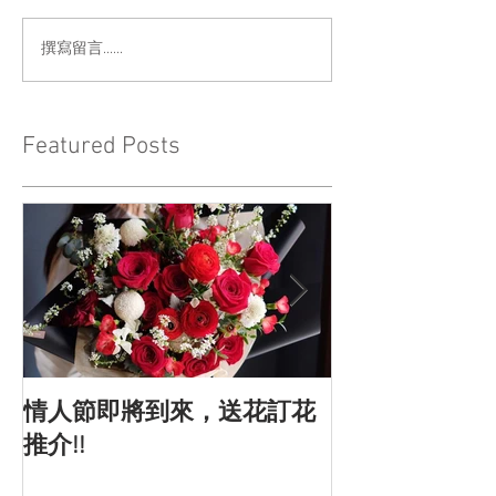
撰寫留言......
Featured Posts
情人節即將到來，送花訂花
情人節的由來
推介!!