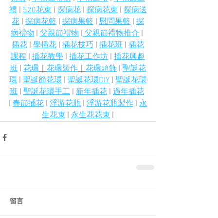
禮
 | 
520花束
 | 
探病花
 | 
探病花束
 | 
探病送
花
 | 
探病花籃
 | 
探病果籃
 | 
慰問果籃
 | 
探
病禮物
 | 
父親節禮物
 |
 父親節禮物推介
 | 
插花
 | 
學插花
 | 
插花技巧
 | 
插花班
 | 
插花
課程
 | 
插花教學
 | 
插花工作坊
 | 
插花興趣
班
 | 
花環
｜
花環製作
｜
花環頭飾
 | 
聖誕花
環
 | 
聖誕節花環
 | 
聖
誕
花環DIY
 | 
聖
誕
花環
班
 | 
聖
誕
花環手工
 | 
新年插花
 | 
過年插花
| 
春節插花
 | 
浮游花瓶
 | 
浮游花瓶製作
 | 
永
生花束
 | 
永生花花束
 |
留言