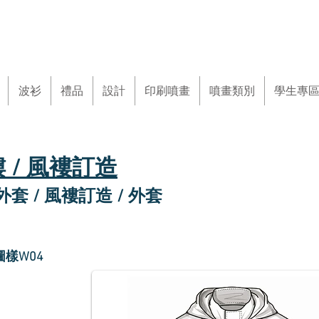
波衫
禮品
設計
印刷噴畫
噴畫類別
學生專
 / 風褸訂造
套 / 風褸訂造 / 外套
圖樣W04