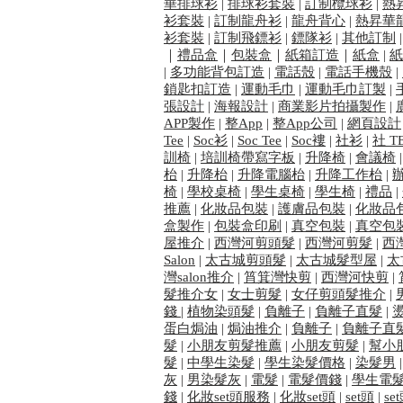
華排球衫
|
排球衫套裝
|
訂制欖球衫
|
熱
衫套裝
|
訂制龍舟衫
|
龍舟背心
|
熱昇華
衫套裝
|
訂制飛鏢衫
|
鏢隊衫
|
其他訂制
｜​
禮品盒
｜
包裝盒
｜
紙箱訂造
｜
紙盒
|
紙
|
多功能背包訂造
|
電話殼
|
電話手機殼
|
鎖匙扣訂造
|
運動毛巾
|
運動毛巾訂製
|
張設計
|
海報設計
|
商業影片拍攝製作
|
APP製作
|
整App
|
整App公司
|
網頁設計
Tee
|
Soc衫
|
Soc Tee
|
Soc褸
|
社衫
|
社 T
訓椅
|
培訓椅帶寫字板
|
升降椅
|
會議椅
枱
|
升降枱
|
升降電腦枱
|
升降工作枱
|
椅
|
學校桌椅
|
學生桌椅
|
學生椅
|
禮品
|
推薦
|
化妝品包裝
|
護膚品包裝
|
化妝品
盒製作
|
包裝盒印刷
|
真空包裝
|
真空包
屋推介
|
西灣河剪頭髮
|
西灣河剪髮
|
西
Salon
|
太古城剪頭髮
|
太古城髮型屋
|
太
灣salon推介
|
筲箕灣快剪
|
西灣河快剪
|
髮推介女
|
女士剪髮
|
女仔剪頭髮推介
|
錢
|
植物染頭髮
|
負離子
|
負離子直髮
|
蛋白焗油
|
焗油推介
|
負離子
|
負離子直
髮
|
小朋友剪髮推薦
|
小朋友剪髮
|
幫小
髮
|
中學生染髮
|
學生染髮價格
|
染髮男
灰
|
男染髮灰
|
電髮
|
電髮價錢
|
學生電
錢
|
化妝set頭服務
|
化妝set頭
|
set頭
|
se