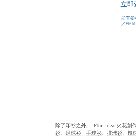
​立
如有參
／EMAI
除了印衫之外, 「Flint Ideas
衫
、
足球衫
、
手球衫
、
排球衫
、
欖