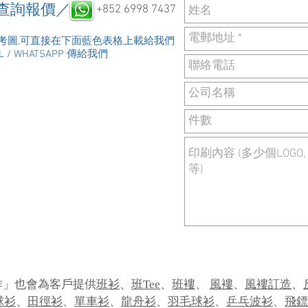
即查詢報價／
+852 6998 7437
考圖,可直接在下面藍色表格上載給我們
L / WHATSAPP 傳給我們
火花創作」也會為客戶提供
班衫
、
班Tee
、
班褸
、
風褸
、
風褸訂造
、
球衫
、
田徑衫
、
單車衫
、
龍舟衫
、
羽毛球衫
、
乒乓波衫
、
飛鏢