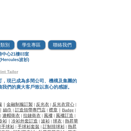
褸制服、風褸、風衣、外套、風
畫類別
學生專區
聯絡我們
中心21樓03室
(Hercules波衫)
lint Tailor
可，現已成為多間公司、機構及集團的
賴我們的廣大客戶致以衷心的感謝。
服
｜
金融制服訂製
|
反光衣
|
反光衣背心
|
｜
絲巾
|
訂造領帶專門店
|
襟章
｜
Badge
|
|
連帽衛衣
|
拉鏈衛衣
|
風褸
|
風褸訂造
| ​
冷衫
｜
冷衫外套訂造
|
波衫
|
球衣
|
熱昇華
華手球衫
|
手球衫套裝
|
訂制排球衫
|
熱昇