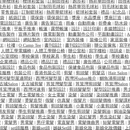
昇華欖球衫
|
欖球衫套裝
|
訂制田徑衫
|
跑步衫
|
熱昇華田徑衫
|
田徑
龍舟衫
|
龍舟衫套裝
|
訂制羽毛球衫
|
熱昇華羽毛球衫
|
羽毛球衫套裝
|
零售貨品
|
訂制籃球衫
|
熱昇華籃球衫
|
籃球衫套裝
|
禮品
|
紀念品
|
袋
｜
紙袋訂造
｜
環保袋
|
環保袋訂造
|
獎座
|
水晶獎座
|
獎座訂造
|
錦
電話殼訂造
|
廣告筆
|
廣告筆訂造
|
雨傘
|
自動雨傘
|
折疊傘
|
防水袋
手推車
|
平板手推車
|
帳篷
|
露營帳篷
|
設計
|
設計印刷
|
多媒體設計
|
廣告製作
|
宣傳片製作
|
微電影製作
|
動畫製作公司
|
平面動畫設計
|
A
|
網站設計
|
網站製作
|
室內設計
|
室內裝修
|
裝修公司
|
家居裝修
EE
|
社褸
|
O Camp Tee
|
書刊設計
|
書刊設計印刷
|
辦公室傢俬
|
寫字
|
人體工學電腦椅
|
人體工學辦公椅
|
辦公室枱
|
寫字樓枱
|
培訓桌
|
折
辦公室摺枱
|
學校傢俱
|
學校家具
|
學生枱
|
學校枱
|
學生桌
|
學校書枱
企業禮品
|
禮品公司
|
禮品訂造
｜
禮品訂製
|
廣告禮品
|
公司禮品
|
商
包裝設計
|
食品包裝
|
食品包裝設計
|
保健食品包裝
|
保健品包裝
|
加
裝服務
|
包裝公司
|
香港包裝公司
|
剪髮
|
剪頭髮
|
剪髮店
|
Hair Salon
灣河髮型屋邊間好
|
西灣河髮型屋
|
西灣河salon推介
|
鰂魚涌剪頭髮
|
古城Salon
|
太古城剪髮
|
筲箕灣髮型屋
|
筲箕灣剪頭髮
|
筲箕灣Salon
筲箕灣速剪
|
西灣河速剪
|
髮型設計
|
剪頭髮髮型
|
髮型設計推薦
|
男
男士電髮
|
男士電髮推介
|
女士電髮
|
染髮
|
染頭髮
|
染頭髮推薦
|
漂頭
燙髮
|
燙頭髮
|
燙髮造型​
|
假髮
|
仿真髮
|
假髮片
|
假頭髮價格
​ |
剪髮課
髮
|
剪頭髮推介
|
剪髮推薦
|
剪頭髮推薦
|
小童剪髮
|
小童剪頭髮
|
小孩
朋友剪髮
|
學生剪髮推薦
|
學生剪髮
|
學生剪頭髮
|
染髮焗油
|
焗油染
|
男染髮
|
男染頭髮
|
男士染髮
|
男生染髮
|
染紅髮男
|
男生染紅髮
|
染
髮
|
電髮男
|
男電髮
|
男仔電髮
|
電直髮男
|
電髮微曲男
|
短髮電髮男
|
t頭髮
|
set頭服務
|
新娘set頭
|
姊妹Set頭
|
新娘化妝
|
新娘化妝價錢
|
上