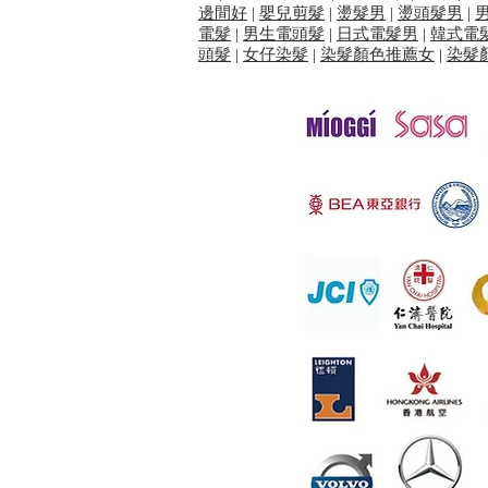
邊間好
|
嬰兒剪髮
|
燙髮男
|
燙頭髮男
|
電髮
|
男生電頭髮
|
日式電髮男
|
韓式電
頭髮
|
女仔染髮
|
染髮顏色推薦女
|
染髮