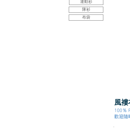
運動衫
隊衫
布袋
風褸
100％
歡迎隨