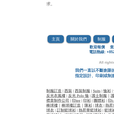
求。
「Flint Ideas 
褸外套、風褸訂造。
主頁
關於我們
制服
歡迎報價 查
電話熱線: +852 
All righ
我們一直以不斷創新
指定設計、印刷或制
制服訂造
|
西裝
|
西裝制服
|
Suits
|
恤衫
|
反光衣風褸
|
反光 Polo 恤
|
護士制服
｜
襟章制作公司
|
印tee
|
印衫
|
團體衫
|
印t-
棒球褸
｜
棒球褸訂造
｜
隊衫
|
球衣
|
熱昇
球衣
|
訂制籃球衫
|
熱昇華籃球衫
|
籃球