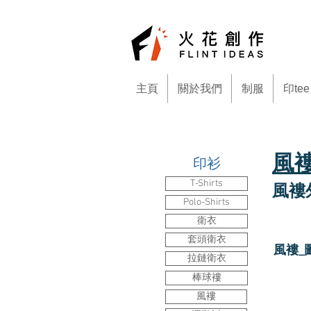
主頁
關於我們
制服
印tee
風褸
印衫
T-Shirts
風褸外
Polo-Shirts
衛衣
套頭衛衣
風褸_
拉鏈衛衣
棒球褸
風褸