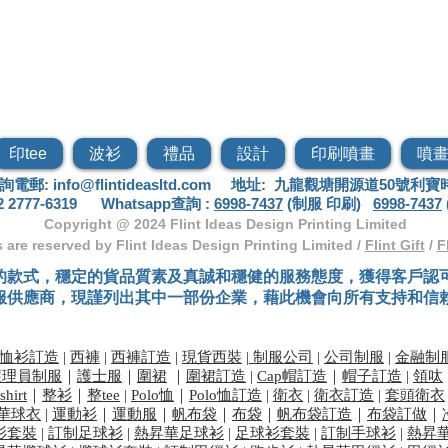
火花創作」專業風褸專門店，致力為不同行業訂制優質的風
印tee
波衫
禮品
設計
印刷噴畫
噴
詢電郵:
info@flintideasltd.com
地址: 九龍觀塘開源道50號利寶時
2777-6
319
Whatsapp查詢 :
6998-7437
(制服 印刷)
6998-7437
Copyright @ 2024
Flint Ideas Design Printing Limited
ts are reserved by Flint Ideas Design Printing Limited /
Flint Gift
/
F
的款式，穩定的貨品質素及真誠和穩健的服務態度，獲得客戶認
服供應商，現謹列出其中一部份企業，藉此機會向所有支持和信
恤衫訂造
|
西褲
|
西褲訂造
|
現貨西裝
|
制服公司
|
公司制服
|
金融制
護理員制服
｜
護士服
｜
圍裙
｜
​圍裙訂造
|
Cap帽訂造
｜
帽子訂造
|
領呔
shirt
｜
整衫
｜
整tee
|
Polo恤
｜
Polo恤訂造
|
衛衣
|
衛衣訂造
|
套頭衛衣
華球衣
|
運動衫
｜
運動服
｜
帆布袋
｜
布袋
｜
帆布袋訂造
｜
布袋訂做
｜
衫套裝
|
訂制足球衫
|
熱昇華足球衫
|
足球衫套裝
|
訂制手球衫
|
熱昇