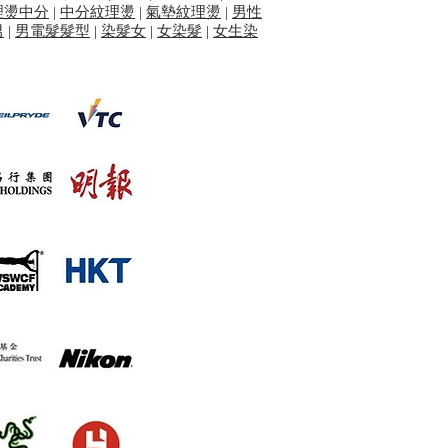
理燙中分
|
中分紋理燙
|
氣墊紋理燙
|
男性
男
|
男電髮髮型
|
染髮女
|
女染髮
|
女生染