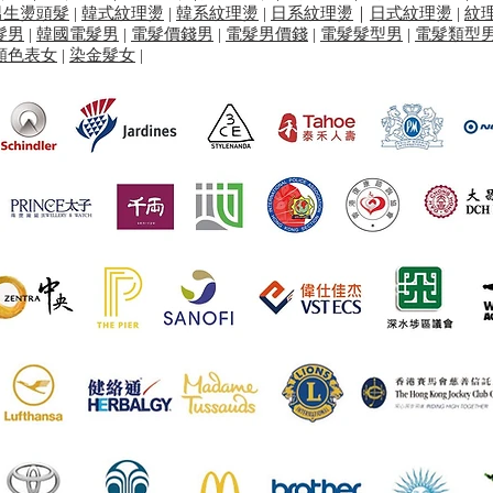
男生燙頭髮
|
韓式紋理燙
|
韓系紋理燙
|
日系紋理燙
｜
日式紋理燙
|
紋
髮男
|
韓國電髮男
|
電髮價錢男
|
電髮男價錢
|
電髮髮型男
|
電髮類型
顏色表女
|
染金髮女
|