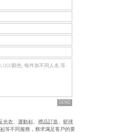
SEND
反光衣
、
運動衫
、
禮品訂造
、
籃球
衫
等不同服務，務求滿足客戶的要