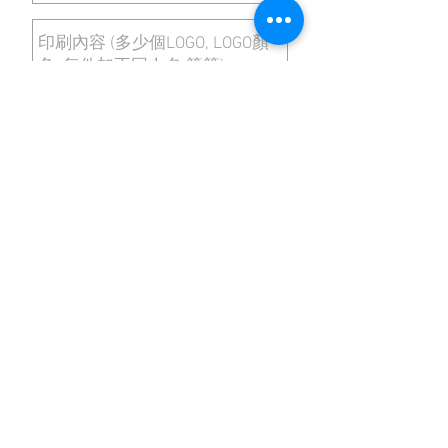
SEND
除了印衫之外, 「Flint Ideas火花創作」也會為
客戶提供
班衫
、
班Tee
、
班褸
、
風褸
、
風褸訂
造
、
反光衣
、
運動衫
、
禮品訂造
、
籃球衫
、
足
球衫
、
手球衫
、
排球衫
、
欖球衫
、
田徑衫
、
單
車衫
、
龍舟衫
、
羽毛球衫
、
乒乓波衫
、
飛鏢衫
等不同服務，務求滿足客戶的要求。
「Flint Ideas 火花創作」專業風褸
專門店，致力為不同行業訂制優質
的風褸制服、風褸、風衣、外套、