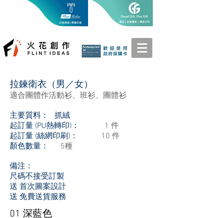
拉鍊衛衣（男／女）
適合團體作活動衫、班衫、團體衫
主要質料： 抓絨
起訂量 (PU熱轉印)：
1 件
起訂量 (絲網印刷)：
10 件
顏色數量：
5種
備注：
尺碼不接受訂製
送 首次圖案設計
送 免費送貨服務
01 深藍色