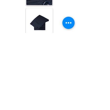
斜紋四季款(深藍)
直紋厚款(黑)