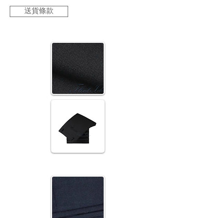
送貨條款
現貨西裝
彷麻平紋薄款(黑)