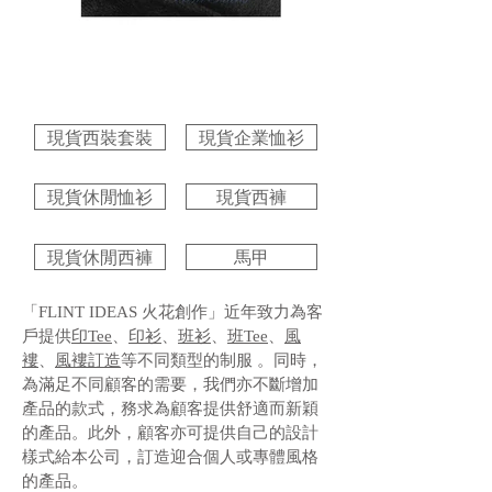
現貨西裝套裝
現貨企業恤衫
現貨休閒恤衫
現貨西褲
現貨休閒西褲
馬甲
「FLINT IDEAS 火花創作」近年致力為客
戶提供
印Tee
、
印衫
、
班衫
、
班Tee
、
風
褸
、
風褸訂造
等不同類型的制服 。同時，
為滿足不同顧客的需要，我們亦不斷增加
產品的款式，務求為顧客提供舒適而新穎
的產品。此外，顧客亦可提供自己的設計
樣式給本公司，訂造迎合個人或專體風格
的產品。