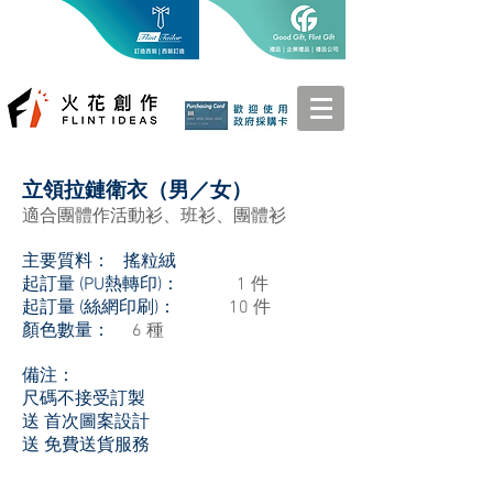
立領拉鏈衛衣（男／女）
適合團體作活動衫、班衫、團體衫
主要質料： 搖粒絨
起訂量 (PU熱轉印)：
1 件
起訂量 (絲網印刷)：
10 件
顏色數量：
6 種
備注：
尺碼不接受訂製
送 首次圖案設計
送 免費送貨服務