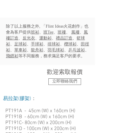
除了以上服務之外, 「Flint Ideas火花創作」也
會為客戶提供
班衫
、
班Tee
、
班褸
、
風褸
、
風
褸訂造
、
反光衣
、
運動衫
、
禮品訂造
、
籃球
衫
、
足球衫
、
手球衫
、
排球衫
、
欖球衫
、
田徑
衫
、
單車衫
、
龍舟衫
、
羽毛球衫
、
乒乓波衫
、
飛鏢衫
等不同服務，務求滿足客戶的要求。
​歡迎索取報價
立即聯絡我們
易拉架(膠架)
：
PT191A - 45cm (W) x 160cm (H)
PT191B - 60cm (W) x 160cm (H)
PT191C- 80cm (W) x 200cm (H)
PT191D - 100cm (W) x 200cm (H)